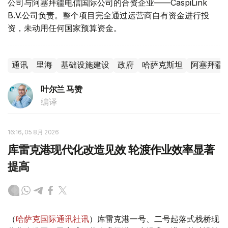
公司与阿塞拜疆电信国际公司的合资企业——CaspiLink
B.V.公司负责。整个项目完全通过运营商自有资金进行投
资，未动用任何国家预算资金。
通讯
里海
基础设施建设
政府
哈萨克斯坦
阿塞拜疆
叶尔兰 马赞
编译
16:16, 05 8月 2026
库雷克港现代化改造见效 轮渡作业效率显著
提高
（
哈萨克国际通讯社讯
）库雷克港一号、二号起落式栈桥现