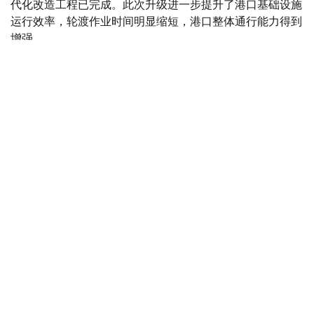
代化改造工程已完成。此次升级进一步提升了港口基础设施
运行效率，轮渡作业时间明显缩短，港口整体通行能力得到
增强。
Photo credit: The Kazakh Ministry of Transport
改造完成后，铁路轮渡装卸作业时间由18小时缩短至12小
时，缩短约三分之一；汽车轮渡处理时间则由10小时压缩至
6小时，接近减少一半。