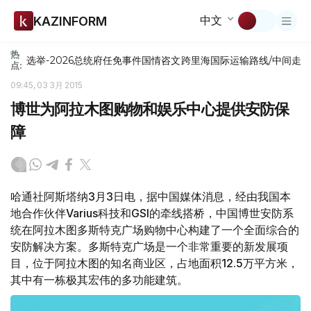
中文
KAZINFORM
热
选举-2026
总统府
任免
事件
国情咨文
跨里海国际运输路线/中间走
点:
09:45, 03 3月 2015
博世为阿拉木图购物和娱乐中心提供安防保
障
哈通社阿斯塔纳3月3日电，据中国媒体消息，经由我国本
地合作伙伴Varius科技和GSI的牵线搭桥，中国博世安防系
统在阿拉木图多斯特克广场购物中心构建了一个全面综合的
安防解决方案。多斯特克广场是一个非常重要的新发展项
目，位于阿拉木图的知名商业区，占地面积12.5万平方米，
其中有一栋极其宏伟的多功能建筑。