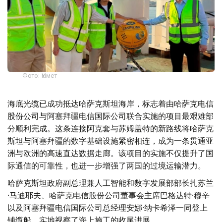
Фото: Үкімет
海底光缆已成功抵达哈萨克斯坦海岸，标志着由哈萨克电信
股份公司与阿塞拜疆电信国际公司联合实施的项目最艰难部
分顺利完成。这条连接阿克套与苏姆盖特的新路线将哈萨克
斯坦与阿塞拜疆的数字基础设施紧密相连，成为一条贯通亚
洲与欧洲的高速直达数据走廊。该项目的实施不仅提升了国
际通信的可靠性，也进一步增强了两国的过境运输潜力。
哈萨克斯坦政府副总理兼人工智能和数字发展部部长扎苏兰
·马迪耶夫、哈萨克电信股份公司董事会主席巴格达特·穆辛
以及阿塞拜疆电信国际公司总经理安娜·纳卡希泽一同登上
铺缆船，实地视察了海上施工的收尾进展。