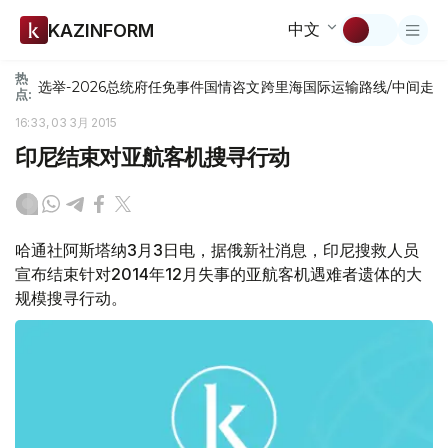
中文
KAZINFORM
热
选举-2026
总统府
任免
事件
国情咨文
跨里海国际运输路线/中间走
点:
16:33, 03 3月 2015
印尼结束对亚航客机搜寻行动
哈通社阿斯塔纳3月3日电，据俄新社消息，印尼搜救人员
宣布结束针对2014年12月失事的亚航客机遇难者遗体的大
规模搜寻行动。