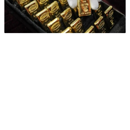
Фото: ӨзА
季度报告显示，哈萨克斯坦国家银行黄金储备增加了15吨。
波兰是2026年第二季度最大的黄金买家。该国在2026年第
二季度增加了51吨黄金储备。
中国购买了33吨黄金，乌兹别克斯坦购买了16吨，哈萨克
斯坦购买了15吨。约旦和捷克共和国的中央银行也分别增加
了6吨黄金储备。
全球各国央行在第二季度共购买了约289吨黄金，比2025年
同期增长了62%。去年同期，黄金购买量约为178吨。
世界黄金协会称，黄金需求的增长受到地缘政治不确定性、
本季度贵金属价格下跌，以及各国寻求国际储备多元化等因