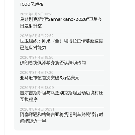
1000亿卢布
2026年8月5日 10:51
乌兹别克斯坦“Samarkand-2028”卫星今
日发射升空
2026年8月4日 22:52
世卫组织：刚果（金）埃博拉疫情蔓延速度
已超应对能力
2026年8月4日 19:50
伊朗总统佩泽希齐扬否认辞职传闻
2026年8月4日 17:20
亚马逊市值首次突破3万亿美元
2026年8月4日 13:09
吉尔吉斯斯坦与乌兹别克斯坦启动边境村庄
互换程序
2026年8月4日 09:31
阿塞拜疆和格鲁吉亚将货运列车跨境通行时
间缩短近一半