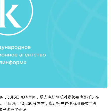
报道称，3月5日晚些时候，塔吉克斯坦反对党领袖库瓦托夫在
。当日晚上10点30分左右，库瓦托夫在伊斯坦布尔市法
，袭击者已逃离了现场。