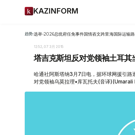
KAZINFORM
选举-2026
总统府
任免
事件
国情咨文
跨里海国际运输路
趋势:
12:52, 07 3月 2015
塔吉克斯坦反对党领袖土耳其
哈通社阿斯塔纳3月7日电，据环球网援引路
对党领袖乌莫拉理•库瓦托夫(音译)(Umaral