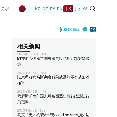
KZ
QZ
РУ
EN
中文
ق ز
ЎЗ
分析
相关新闻
2026年8月6日 08:58
阿拉伯和伊斯兰国家谴责以色列耶路撒冷政
策
2026年8月5日 19:54
以总理称哈马斯彻底解除武装前不会从加沙
撤军
2026年8月5日 14:42
俄罗斯扩大外国人可被驱逐出境行政违法行
为范围
2026年8月5日 11:32
乌克兰无人机袭击或致Wildberries损失达