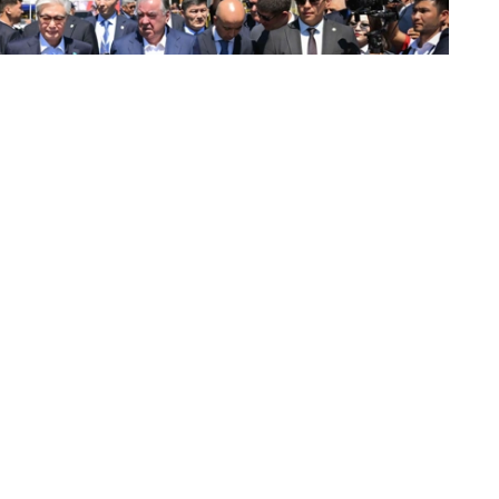
式启动了世界UIM F1H2O水上摩托艇锦标赛“吉尔吉斯