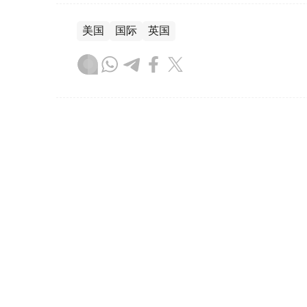
美国
国际
英国
木合塔尔 哈力木拉
编译
10:44, 07 8月 2026
乌兹别克斯坦首颗卫星在中国
（哈萨克国际通讯社讯） 乌兹别克斯坦首颗卫星“
进入预定轨道。