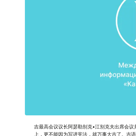
吉最高会议议长阿瑟勒别克•江别克夫出席会议
上，更不能因为写进宪法，就万事大吉了。吉语