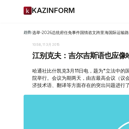
KAZINFORM
选举-2026
总统府
任免
事件
国情咨文
跨里海国际运输路
趋势:
10:58, 11 3月 2015
江别克夫：吉尔吉斯语也应像
哈通社比什凯克3月11日电，题为"立法中
院举行。会议为期两天，由吉最高会议（议
济技术语、翻译等方面存在的突出问题进行