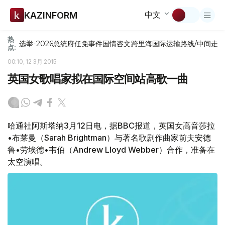
中文
KAZINFORM
热
选举-2026
总统府
任免
事件
国情咨文
跨里海国际运输路线/中间走
点:
00:10, 12 3月 2015
英国女歌唱家拟在国际空间站高歌一曲
哈通社阿斯塔纳3月12日电，据BBC报道，英国女高音莎拉
•布莱曼（Sarah Brightman）与著名歌剧作曲家前夫安德
鲁•劳埃德•韦伯（Andrew Lloyd Webber）合作，准备在
太空演唱。