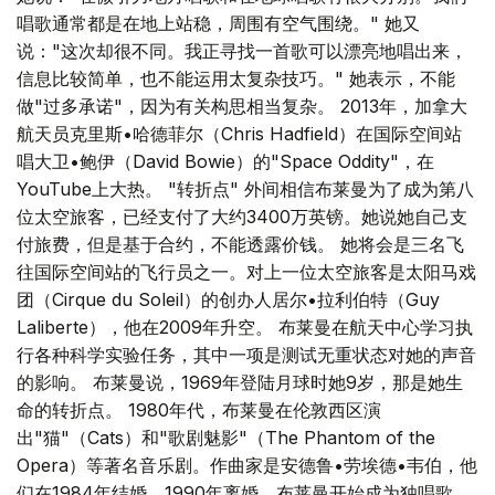
唱歌通常都是在地上站稳，周围有空气围绕。" 她又
说："这次却很不同。我正寻找一首歌可以漂亮地唱出来，
信息比较简单，也不能运用太复杂技巧。" 她表示，不能
做"过多承诺"，因为有关构思相当复杂。 2013年，加拿大
航天员克里斯•哈德菲尔（Chris Hadfield）在国际空间站
唱大卫•鲍伊（David Bowie）的"Space Oddity"，在
YouTube上大热。 "转折点" 外间相信布莱曼为了成为第八
位太空旅客，已经支付了大约3400万英镑。她说她自己支
付旅费，但是基于合约，不能透露价钱。 她将会是三名飞
往国际空间站的飞行员之一。对上一位太空旅客是太阳马戏
团（Cirque du Soleil）的创办人居尔•拉利伯特（Guy
Laliberte），他在2009年升空。 布莱曼在航天中心学习执
行各种科学实验任务，其中一项是测试无重状态对她的声音
的影响。 布莱曼说，1969年登陆月球时她9岁，那是她生
命的转折点。 1980年代，布莱曼在伦敦西区演
出"猫"（Cats）和"歌剧魅影"（The Phantom of the
Opera）等著名音乐剧。作曲家是安德鲁•劳埃德•韦伯，他
们在1984年结婚，1990年离婚，布莱曼开始成为独唱歌