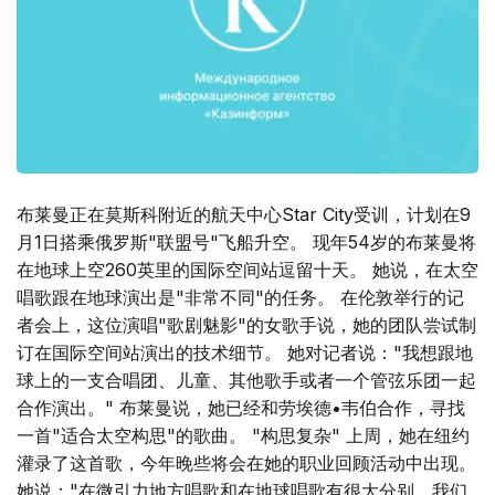
布莱曼正在莫斯科附近的航天中心Star City受训，计划在9
月1日搭乘俄罗斯"联盟号"飞船升空。 现年54岁的布莱曼将
在地球上空260英里的国际空间站逗留十天。 她说，在太空
唱歌跟在地球演出是"非常不同"的任务。 在伦敦举行的记
者会上，这位演唱"歌剧魅影"的女歌手说，她的团队尝试制
订在国际空间站演出的技术细节。 她对记者说："我想跟地
球上的一支合唱团、儿童、其他歌手或者一个管弦乐团一起
合作演出。" 布莱曼说，她已经和劳埃德•韦伯合作，寻找
一首"适合太空构思"的歌曲。 "构思复杂" 上周，她在纽约
灌录了这首歌，今年晚些将会在她的职业回顾活动中出现。
她说："在微引力地方唱歌和在地球唱歌有很大分别。我们