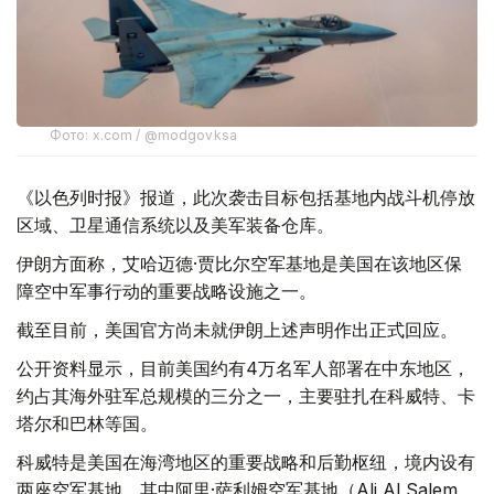
Фото: x.com / @modgovksa
《以色列时报》报道，此次袭击目标包括基地内战斗机停放
区域、卫星通信系统以及美军装备仓库。
伊朗方面称，艾哈迈德·贾比尔空军基地是美国在该地区保
障空中军事行动的重要战略设施之一。
截至目前，美国官方尚未就伊朗上述声明作出正式回应。
公开资料显示，目前美国约有4万名军人部署在中东地区，
约占其海外驻军总规模的三分之一，主要驻扎在科威特、卡
塔尔和巴林等国。
科威特是美国在海湾地区的重要战略和后勤枢纽，境内设有
两座空军基地，其中阿里·萨利姆空军基地（Ali Al Salem