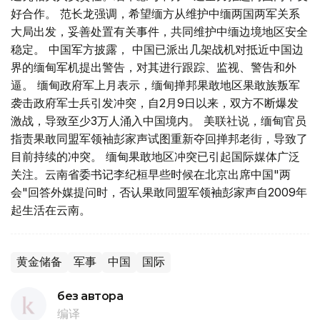
好合作。 范长龙强调，希望缅方从维护中缅两国两军关系
大局出发，妥善处置有关事件，共同维护中缅边境地区安全
稳定。 中国军方披露， 中国已派出几架战机对抵近中国边
界的缅甸军机提出警告，对其进行跟踪、监视、警告和外
逼。 缅甸政府军上月表示，缅甸掸邦果敢地区果敢族叛军
袭击政府军士兵引发冲突，自2月9日以来，双方不断爆发
激战，导致至少3万人涌入中国境内。 美联社说，缅甸官员
指责果敢同盟军领袖彭家声试图重新夺回掸邦老街，导致了
目前持续的冲突。 缅甸果敢地区冲突已引起国际媒体广泛
关注。云南省委书记李纪桓早些时候在北京出席中国"两
会"回答外媒提问时，否认果敢同盟军领袖彭家声自2009年
起生活在云南。
黄金储备
军事
中国
国际
без автора
编译