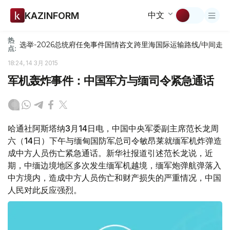
中文
KAZINFORM
热
选举-2026
总统府
任免
事件
国情咨文
跨里海国际运输路线/中间走
点:
18:24, 14 3月 2015
军机轰炸事件：中国军方与缅司令紧急通话
哈通社阿斯塔纳3月14日电，中国中央军委副主席范长龙周
六（14日）下午与缅甸国防军总司令敏昂莱就缅军机炸弹造
成中方人员伤亡紧急通话。新华社报道引述范长龙说，近
期，中缅边境地区多次发生缅军机越境，缅军炮弹航弹落入
中方境内，造成中方人员伤亡和财产损失的严重情况，中国
人民对此反应强烈。