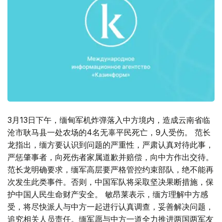
3月13日下午，缅甸军机炸弹落入中方境内，造成云南省临
沧市耿马县一处农场的4名无辜平民死亡，9人受伤。 范长
龙指出，缅方要认识到问题的严重性，严肃认真对待此事，
严惩肇事者，向死伤者家属道歉并赔偿，向中方作出交待。
范长龙明确要求，缅军高层要严格管控约束部队，绝不能再
次发生此类事件。否则，中国军队将采取坚决果断措施，保
护中国人民生命财产安全。 敏昂莱表示，缅方理解中方感
受，将尽快派人与中方一起进行认真调查，妥善解决问题，
追究相关人员责任。缅军愿与中方一道全力推进两国两军友