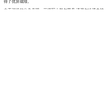
得了优异成绩。
由于训练的出色表现，三级军士努尔苏丹·泽涅尔哈诺夫被
授予金质奖章，并被授予“一级狙击手”的荣誉称号。