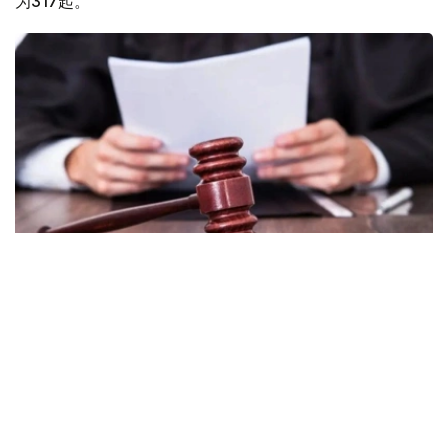
为317起。
Фото: Norma.uz
官方指出，相关案件主要涉及受贿、诈骗以及滥用职权等犯
罪类型。目前已有226人被认定为嫌疑人。在已立案的案件
中，共有198起完成调查，其中175起已移送法院审理。
数据显示，在已结案的案件中，查明造成的经济损失总额达