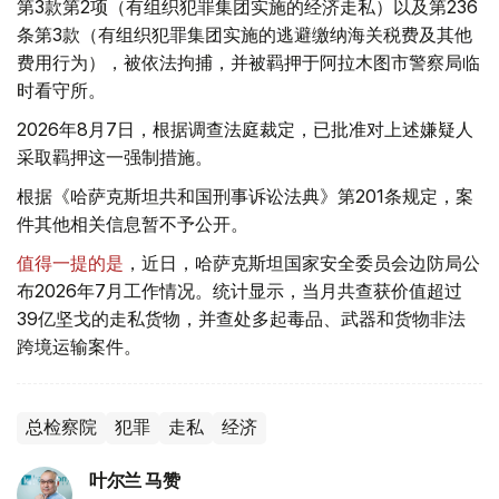
第3款第2项（有组织犯罪集团实施的经济走私）以及第236
条第3款（有组织犯罪集团实施的逃避缴纳海关税费及其他
费用行为），被依法拘捕，并被羁押于阿拉木图市警察局临
时看守所。
2026年8月7日，根据调查法庭裁定，已批准对上述嫌疑人
采取羁押这一强制措施。
根据《哈萨克斯坦共和国刑事诉讼法典》第201条规定，案
件其他相关信息暂不予公开。
值得一提的是
，近日，哈萨克斯坦国家安全委员会边防局公
布2026年7月工作情况。统计显示，当月共查获价值超过
39亿坚戈的走私货物，并查处多起毒品、武器和货物非法
跨境运输案件。
总检察院
犯罪
走私
经济
叶尔兰 马赞