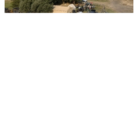
Фото: ҚМА
据调查，该犯罪团伙在扎曼科尔峡谷（Жаманкөл）非法开
采天然黄金。由于当地金矿无需复杂工业加工即可提取黄
金，因此成为非法采矿活动的目标。
调查显示，该犯罪团伙组织严密、分工明确。其中，一部分
成员负责招募采金人员并组织开采作业；另一部分成员负责
黄金运输和销售；其余人员则负责现场警戒和安全保障。
金融监管署表示，为掩盖非法活动，犯罪团伙在矿区周边安
排人员放哨，并派骑乘摩托车的人员持续巡查，一旦发现陌
生人员或政府部门工作人员接近，便立即发出预警。
据介绍，非法开采所得黄金随后被运往阿拉木图市出售，所