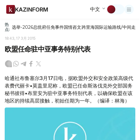
中文
KAZINFORM
热
选举-2026
总统府
任免
事件
国情咨文
跨里海国际运输路线/中间走
点:
18:43, 17 3月 2015
欧盟任命驻中亚事务特别代表
哈通社布鲁塞尔3月17日电，据欧盟外交和安全政策高级代
表费代丽卡•莫盖里尼称，欧盟已任命斯洛伐克外交部国务
秘书彼得•布里安为驻中亚事务特别代表，以确保欧盟在该
地区的持续高层接触，初始任期为一年。（编译：林海）