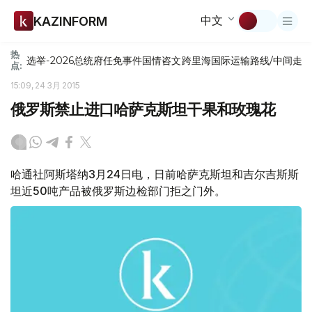
中文
KAZINFORM
热
选举-2026
总统府
任免
事件
国情咨文
跨里海国际运输路线/中间走
点:
15:09, 24 3月 2015
俄罗斯禁止进口哈萨克斯坦干果和玫瑰花
哈通社阿斯塔纳3月24日电，日前哈萨克斯坦和吉尔吉斯斯
坦近50吨产品被俄罗斯边检部门拒之门外。