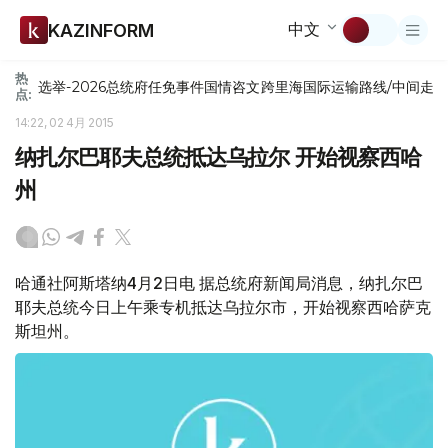
中文
KAZINFORM
热
选举-2026
总统府
任免
事件
国情咨文
跨里海国际运输路线/中间走
点:
14:22, 02 4月 2015
纳扎尔巴耶夫总统抵达乌拉尔 开始视察西哈
州
哈通社阿斯塔纳4月2日电 据总统府新闻局消息，纳扎尔巴
耶夫总统今日上午乘专机抵达乌拉尔市，开始视察西哈萨克
斯坦州。