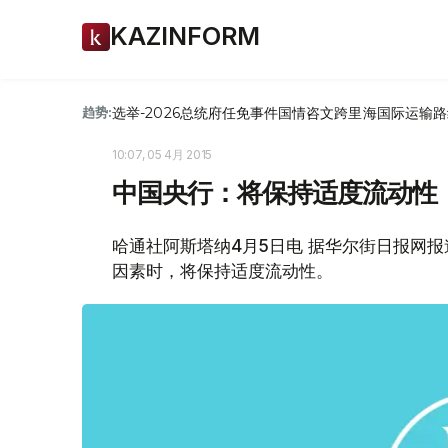
KAZINFORM
选举-2026
总统府
任免
事件
国情咨文
跨里海国际运输路
趋势:
10:07, 05 4月 2015
中国央行：将保持适度流动性
哈通社阿斯塔纳4月5日电 据华尔街日报网
因素时，将保持适度流动性。