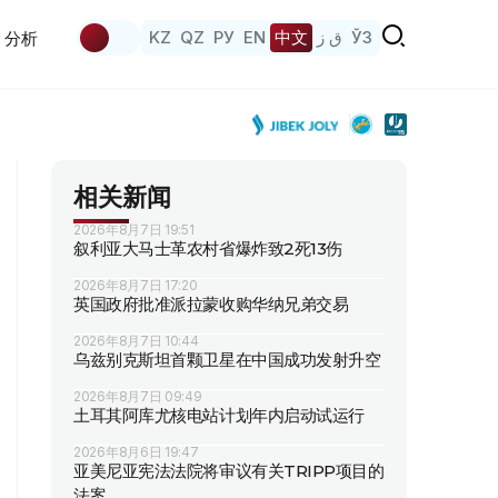
KZ
QZ
РУ
EN
中文
ق ز
ЎЗ
分析
相关新闻
2026年8月7日 19:51
叙利亚大马士革农村省爆炸致2死13伤
2026年8月7日 17:20
英国政府批准派拉蒙收购华纳兄弟交易
2026年8月7日 10:44
乌兹别克斯坦首颗卫星在中国成功发射升空
2026年8月7日 09:49
土耳其阿库尤核电站计划年内启动试运行
2026年8月6日 19:47
亚美尼亚宪法法院将审议有关TRIPP项目的
法案