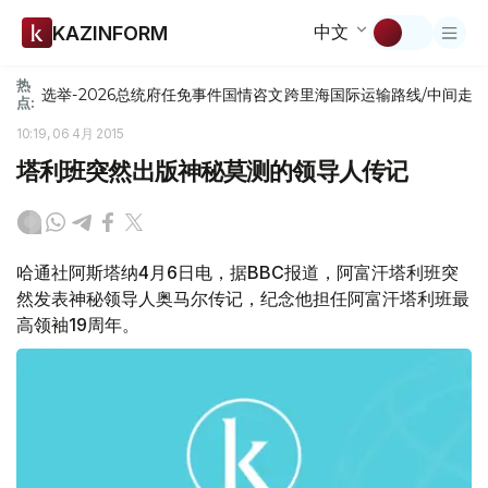
中文
KAZINFORM
热
选举-2026
总统府
任免
事件
国情咨文
跨里海国际运输路线/中间走
点:
10:19, 06 4月 2015
塔利班突然出版神秘莫测的领导人传记
哈通社阿斯塔纳4月6日电，据BBC报道，阿富汗塔利班突
然发表神秘领导人奥马尔传记，纪念他担任阿富汗塔利班最
高领袖19周年。