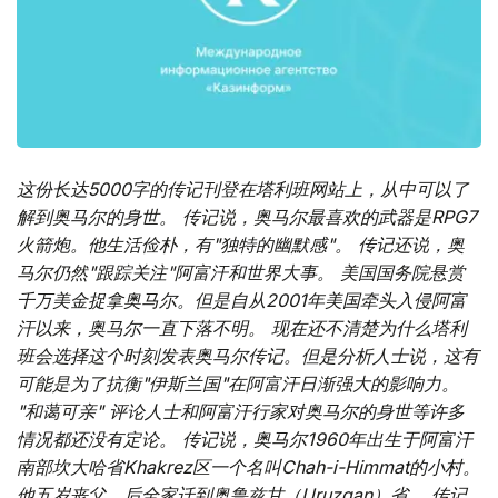
这份长达5000字的传记刊登在塔利班网站上，从中可以了
解到奥马尔的身世。 传记说，奥马尔最喜欢的武器是RPG7
火箭炮。他生活俭朴，有"独特的幽默感"。 传记还说，奥
马尔仍然"跟踪关注"阿富汗和世界大事。 美国国务院悬赏
千万美金捉拿奥马尔。但是自从2001年美国牵头入侵阿富
汗以来，奥马尔一直下落不明。 现在还不清楚为什么塔利
班会选择这个时刻发表奥马尔传记。但是分析人士说，这有
可能是为了抗衡"伊斯兰国"在阿富汗日渐强大的影响力。
"和蔼可亲" 评论人士和阿富汗行家对奥马尔的身世等许多
情况都还没有定论。 传记说，奥马尔1960年出生于阿富汗
南部坎大哈省Khakrez区一个名叫Chah-i-Himmat的小村。
他五岁丧父，后全家迁到奥鲁兹甘（Uruzgan）省。 传记