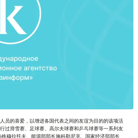
交人员的喜爱，以增进各国代表之间的友谊为目的的该项活
行过滑雪赛、足球赛、高尔夫球赛和乒乓球赛等一系列友
乌铁穆拉托夫、能源部部长施科勒尼克、国家经济部部长