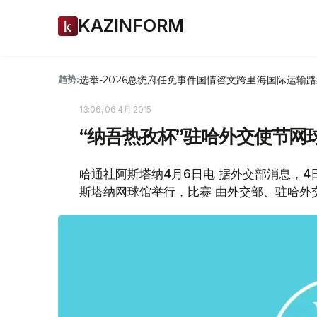
KAZINFORM
选举-2026
总统府
任免
事件
国情咨文
跨里海国际运输路
趋势:
13:06, 06 4月 2015
“纳吾热孜杯”驻哈外交使节网
哈通社阿斯塔纳4月6日电 据外交部消息，4日
斯塔纳网球馆举行，比赛 由外交部、驻哈外