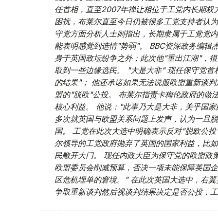
任首相，直至2007年禅让相位于工党内长期权
困扰，布莱尔直至今日仍被很多工党支持者认为
守党方面分析人士则指出，长期隶属于工党党内
能表明感觉到选情"势弱"。 BBC资深政务编辑
身于英国政坛纷争之外；此次他"重出江湖"，很
取到一些边缘选民。 "大是大非" 现任保守党
的结果"； 他还承诺如果无法说服欧盟重新谈判
盟的"脱欧"公投。 布莱尔指责卡梅伦政府的
核心利益。 他说："此事乃大是大非，关乎国家
多次就英国与欧盟关系问题上发声，认为一旦脱
国。 工党在此次大选中明确表示反对"脱欧公投
尔领导的工党政府抛弃了英国的国家利益，比如
民敞开大门。 现任内政大臣为保守党的欧盟政
欧盟委员会削减预算，否决一项未能保障英国企
区危机埋单的窘境。" 在此次英国大选中，右
争取重新谈判然后视谈判结果决定是否公投，工