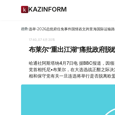
KAZINFORM
选举-2026
总统府
任免
事件
国情咨文
跨里海国际运输路
趋势:
17:40, 07 4月 2015
布莱尔“重出江湖”痛批政府脱
哈通社阿斯塔纳4月7日电 据BBC报道，
党首相托尼•布莱尔，在大选选战正酣之际
相和保守党有关一旦连选将举行是否脱离欧