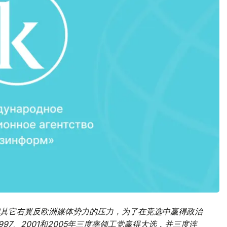
其它右翼反欧洲媒体势力的压力，为了在竞选中赢得政治
97、2001和2005年三度率领工党赢得大选，并三度连