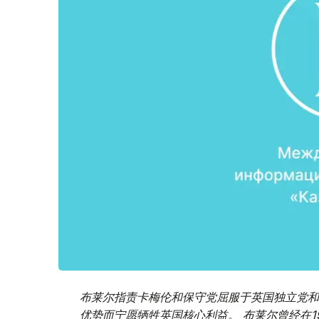
布莱尔指责卡梅伦和保守党屈服于英国独立党和
优势而宁愿牺牲英国核心利益。 布莱尔曾经在19