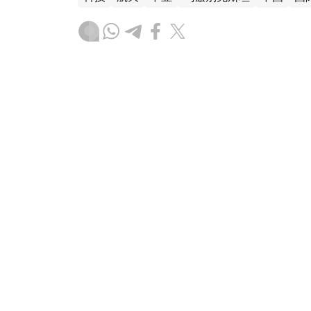
木合塔尔 木拉提
编译
19:47, 06 8月 2026
亚美尼亚宪法法院将审议有关T
（
哈萨克国际通讯社讯
）据亚美尼亚《真理报
普国际和平与繁荣路线（TRIPP）”框架协