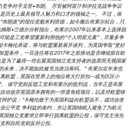
力竞争对手戈登•布朗。 尽管被阿富汗和伊拉克战争争议
是历史上最具领导人魅力和口才的领袖之一。 不过，保
"布朗派"的现任党魁米利班德，如今搬出布莱尔站台，只
杰姆斯•兰德尔分析指出，布莱尔2007年以来基本上选择脱
可能是工党希望重新利用他的"个人明星元素"，尽量多争
首相卡梅伦承诺，将与欧盟重新展开谈判，为英国争取"更好
加盟条件，一旦连任将在2017年之前推动是否继续留在欧
做法是为了赢得一些右翼英国独立党支持者的选票而无视国家
的未来，决不能如此被充当政治筹码。" 布莱尔近年来也
离欧盟，英国在世界上的地位将大打折扣--成为区区小
"。 保守党则反驳工党和布莱尔的批判说，当年正是布莱
自动放弃英国原本拥有的一些退免税项目，以及对欧盟移
策辩护说："卡梅伦敢于为英国利益向欧盟说不，成功迫使
业公平竞 争利益的条约，并让英国纳税人避免了为欧元
翼英国独立党要求立即举行脱离欧盟的公投，保守党主张先
党和自民党则反对公投。