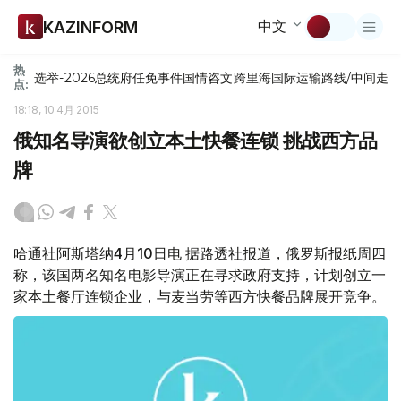
中文
KAZINFORM
热
选举-2026
总统府
任免
事件
国情咨文
跨里海国际运输路线/中间走
点:
18:18, 10 4月 2015
俄知名导演欲创立本土快餐连锁 挑战西方品
牌
哈通社阿斯塔纳4月10日电 据路透社报道，俄罗斯报纸周四
称，该国两名知名电影导演正在寻求政府支持，计划创立一
家本土餐厅连锁企业，与麦当劳等西方快餐品牌展开竞争。