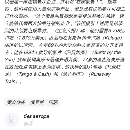
以创建一家连锁餐厅企业，并取名"在家就餐！"。 报导
称，他们将使用大量俄罗斯产品，但是没有说明餐厅可能主
打什么菜品。 "这个项目的目标就是要促进替换洋品牌，建
立能够代替西方快餐连锁的企业，"该报援引上述两兄弟谈
到的计划要点报导称。 《生意人报》称，他们需要9.718亿
卢布（1,870万美元）以启动在莫斯科和卡卢加（Kaluga）
地区的试运营。 今年69岁的米哈尔科夫是普京的公开支持
者，他在1994年执导的影片《烈日灼身》（Burnt by the
Sun）次年获得奥斯卡最佳外语片奖。77岁的康查洛夫斯基
在政治观点表露上更为谨慎，他执导的影片包括《怒虎狂
龙》（Tango & Cash）和《逃亡列车》（Runaway
Train）。
黄金储备
俄罗斯
国际
без автора
编译