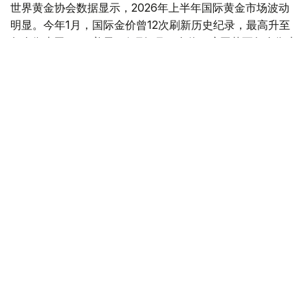
世界黄金协会数据显示，2026年上半年国际黄金市场波动
明显。今年1月，国际金价曾12次刷新历史纪录，最高升至
每金衡盎司5405美元；但到6月，金价一度回落至每金衡盎
司4002美元。
世界黄金协会表示，下半年黄金价格走势将主要受到地缘政
治局势、利率变化以及投资者市场情绪等因素影响。
在当前市场环境保持不变的情况下，预计到今年年底，国际
金价将围绕每金衡盎司4100美元上下约5%的区间波动。
黄金储备
经济
木合塔尔 木拉提
编译
11:51, 03 7月 2026
全球央行加快增持黄金步伐 哈萨克斯坦跻身