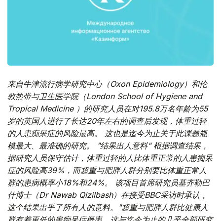
来自牛津流行病学研究中心（Oxon Epidemiology）和伦
敦热带与卫生医学院（London School of Hygiene and
Tropical Medicine ）的研究人员在对195.8万名年龄为55
岁的英国人进行了长达20年左右的调查后发现，体重过轻
的人患痴呆症的风险最高。 这也是迄今为止关于此课题规
模最大、最准确的研究。 "结果出人意料" 根据调查结果，
据研究人员保守估计，体重过轻的人比体重正常的人患痴呆
症的风险高39%，而超重与肥胖人群分别要比体重正常人
群的患病概率小18%和24%。 该项目首席研究员基齐勒巴
什博士（Dr Nawab Qizilbash）在接受BBC采访时承认，
这个结果出乎了所有人的意料。"超重与肥胖人群比健康人
群有着更低的患痴呆症概率，这与迄今为止的几乎全部研究