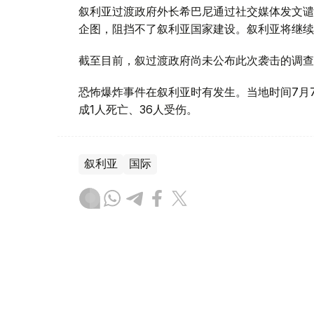
叙利亚过渡政府外长希巴尼通过社交媒体发文谴
企图，阻挡不了叙利亚国家建设。叙利亚将继续
截至目前，叙过渡政府尚未公布此次袭击的调查
恐怖爆炸事件在叙利亚时有发生。当地时间7月
成1人死亡、36人受伤。
叙利亚
国际
木合塔尔 哈力木拉
编译