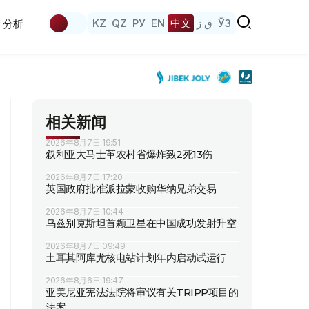
KZ
QZ
РУ
EN
中文
ق ز
ЎЗ
分析
相关新闻
2026年8月7日 19:51
叙利亚大马士革农村省爆炸致2死13伤
2026年8月7日 17:20
英国政府批准派拉蒙收购华纳兄弟交易
2026年8月7日 10:44
乌兹别克斯坦首颗卫星在中国成功发射升空
2026年8月7日 09:49
土耳其阿库尤核电站计划年内启动试运行
2026年8月6日 19:47
亚美尼亚宪法法院将审议有关TRIPP项目的
法案