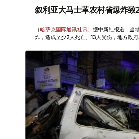
叙利亚大马士革农村省爆炸致2
（
哈萨克国际通讯社讯
）据中新社报道，当
炸，造成至少2人死亡、13人受伤，地方政