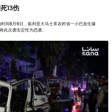
死13伤
地时间8月6日，叙利亚大马士革农村省一小巴发生爆
府将此次袭击定性为恐袭。