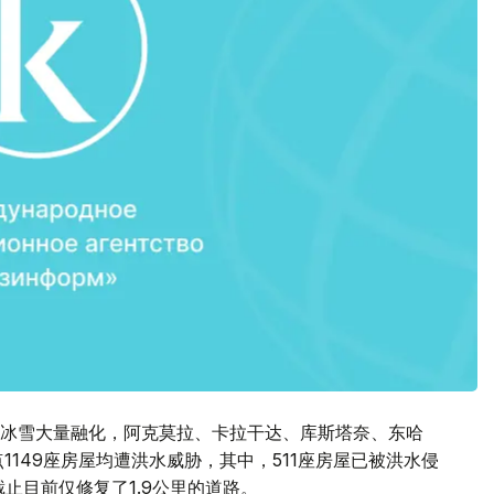
冰雪大量融化，阿克莫拉、卡拉干达、库斯塔奈、东哈
1149座房屋均遭洪水威胁，其中，511座房屋已被洪水侵
截止目前仅修复了1.9公里的道路。