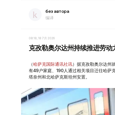
без автора
编译
08:18, 18 7月 2026
克孜勒奥尔达州持续推进劳动力
（
哈萨克国际通讯社讯
）据克孜勒奥尔达州
有49户家庭、190人通过相关项目迁往哈
塔奈州和北哈萨克斯坦州安置。