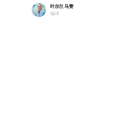
叶尔兰 马赞
编译
08:56, 10 7月 2026
科学和高等教育部长会见亚利
作
（哈萨克国际通讯社讯） 哈萨克斯坦科学和
国亚利桑那大学校长苏雷什·加里梅拉，双方