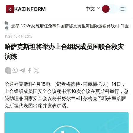
中文
KAZINFORM
热
选举-2026
总统府
任免
事件
国情咨文
跨里海国际运输路线/中间走
点:
11:32, 15 4月 2015
哈萨克斯坦将举办上合组织成员国联合救灾
演练
哈通社莫斯科4月15电 （记者梅德特•阿赫梅托夫）14日，
上合组织成员国安全会议秘书第10次会议在莫斯科举行，总
统助理兼国家安全会议秘书努尔兰•叶尔梅克巴耶夫率哈萨
克斯坦代表团出席并发表讲话。