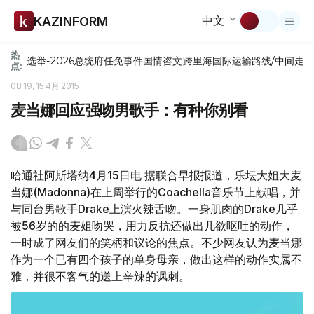
中文
KAZINFORM
热
选举-2026
总统府
任免
事件
国情咨文
跨里海国际运输路线/中间走
点:
08:19, 15 4月 2015
麦当娜回应强吻男歌手：有种你别看
哈通社阿斯塔纳4月15日电 据联合早报报道，乐坛大姐大麦
当娜(Madonna)在上周举行的Coachella音乐节上献唱，并
与同台男歌手Drake上演火辣舌吻。一身肌肉的Drake几乎
被56岁的的麦姐吻哭，用力反抗还做出几欲呕吐的动作，
一时成了网友们的笑柄和议论的焦点。不少网友认为麦当娜
作为一个已有四个孩子的单身母亲，做出这样的动作实属不
雅，并很不客气的送上辛辣的讽刺。