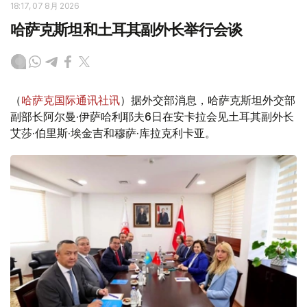
18:17, 07 8月 2026
哈萨克斯坦和土耳其副外长举行会谈
（
哈萨克国际通讯社讯
）据外交部消息，哈萨克斯坦外交部
副部长阿尔曼·伊萨哈利耶夫6日在安卡拉会见土耳其副外长
艾莎·伯里斯·埃金吉和穆萨·库拉克利卡亚。