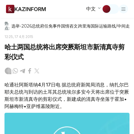
中文
KAZINFORM
热
选举-2026
总统府
任免
事件
国情咨文
跨里海国际运输路线/中间走
点:
12:25, 17 4月 2015
哈土两国总统将出席突厥斯坦市新清真寺剪
彩仪式
哈通社阿斯塔纳4月17日电 据总统府新闻局消息，纳扎尔巴
耶夫总统与到访的土耳其总统埃尔多安今天将出席位于突厥
斯坦市新清真寺的剪彩仪式，新建成的清真寺坐落于霍加•
阿赫梅特•亚萨维墓陵附近。