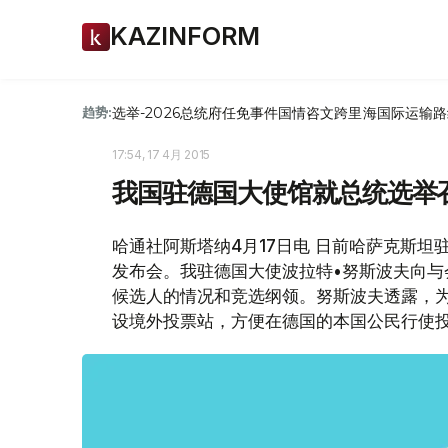
KAZINFORM
选举-2026
总统府
任免
事件
国情咨文
跨里海国际运输路
趋势:
17:54, 17 4月 2015
我国驻德国大使馆就总统选举
哈通社阿斯塔纳4月17日电 日前哈萨克斯坦
发布会。我驻德国大使波拉特•努斯波夫向
候选人的情况和竞选纲领。努斯波夫透露，
设境外投票站，方便在德国的本国公民行使