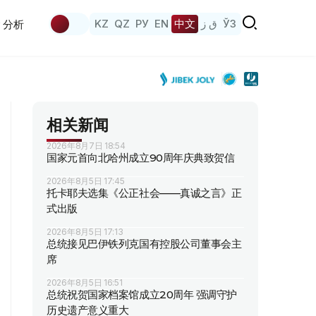
KZ
QZ
РУ
EN
中文
ق ز
ЎЗ
分析
相关新闻
2026年8月7日 18:54
国家元首向北哈州成立90周年庆典致贺信
2026年8月5日 17:45
托卡耶夫选集《公正社会——真诚之言》正
式出版
2026年8月5日 17:13
总统接见巴伊铁列克国有控股公司董事会主
席
2026年8月5日 16:51
总统祝贺国家档案馆成立20周年 强调守护
历史遗产意义重大