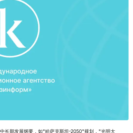
长期发展纲要，如"哈萨克斯坦-2050"规划，"光明大