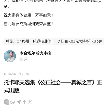
力。我相信，你们未来也将继续为国家的繁荣昌盛做出贡
献。
祝大家身体健康，万事如意！
愿北哈萨克斯坦州繁荣昌盛！
总统
北哈州
哈萨克斯坦
哈斯穆-卓玛尔特·托卡耶夫
木合塔尔 哈力木拉
编译
17:45, 05 8月 2026
托卡耶夫选集《公正社会——真诚之言》正
式出版