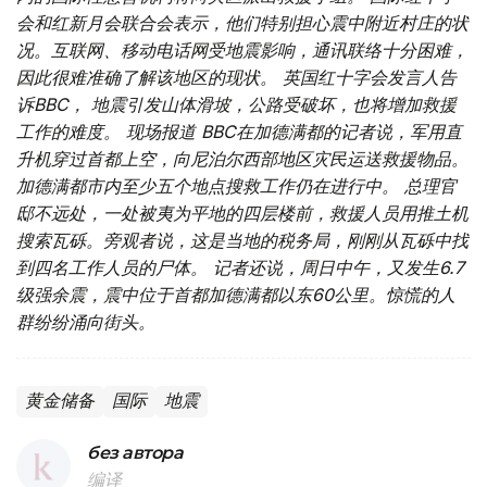
会和红新月会联合会表示，他们特别担心震中附近村庄的状
况。互联网、移动电话网受地震影响，通讯联络十分困难，
因此很难准确了解该地区的现状。 英国红十字会发言人告
诉BBC， 地震引发山体滑坡，公路受破坏，也将增加救援
工作的难度。
现场报道 BBC在加德满都的记者说，军用直
升机穿过首都上空，向尼泊尔西部地区灾民运送救援物品。
加德满都市内至少五个地点搜救工作仍在进行中。 总理官
邸不远处，一处被夷为平地的四层楼前，救援人员用推土机
搜索瓦砾。旁观者说，这是当地的税务局，刚刚从瓦砾中找
到四名工作人员的尸体。 记者还说，周日中午，又发生6.7
级强余震，震中位于首都加德满都以东60公里。惊慌的人
群纷纷涌向街头。
黄金储备
国际
地震
без автора
编译