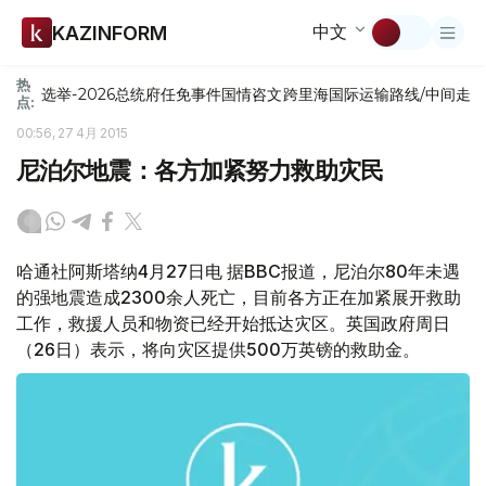
中文
KAZINFORM
热
选举-2026
总统府
任免
事件
国情咨文
跨里海国际运输路线/中间走
点:
00:56, 27 4月 2015
尼泊尔地震：各方加紧努力救助灾民
哈通社阿斯塔纳4月27日电 据BBC报道，尼泊尔80年未遇
的强地震造成2300余人死亡，目前各方正在加紧展开救助
工作，救援人员和物资已经开始抵达灾区。英国政府周日
（26日）表示，将向灾区提供500万英镑的救助金。