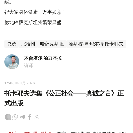
献。
祝大家身体健康，万事如意！
愿北哈萨克斯坦州繁荣昌盛！
总统
北哈州
哈萨克斯坦
哈斯穆-卓玛尔特·托卡耶夫
木合塔尔 哈力木拉
编译
17:45, 05 8月 2026
托卡耶夫选集《公正社会——真诚之言》正
式出版