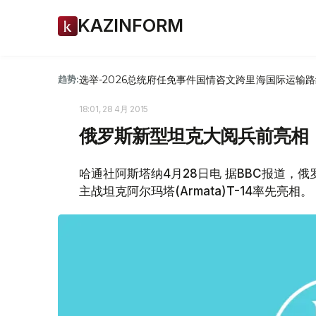
KAZINFORM
选举-2026
总统府
任免
事件
国情咨文
跨里海国际运输路
趋势:
18:01, 28 4月 2015
俄罗斯新型坦克大阅兵前亮相
哈通社阿斯塔纳4月28日电 据BBC报道，
主战坦克阿尔玛塔(Armata)T-14率先亮相。