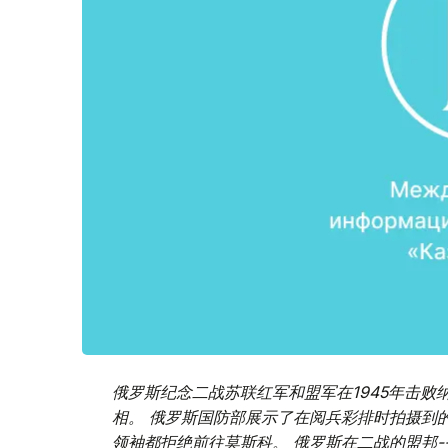
俄罗斯纪念二战苏联红军和盟军在1945年击败
相。 俄罗斯国防部展示了在阅兵彩排时拍摄到
领袖都拒绝前往莫斯科。 俄罗斯在二战的盟邦-