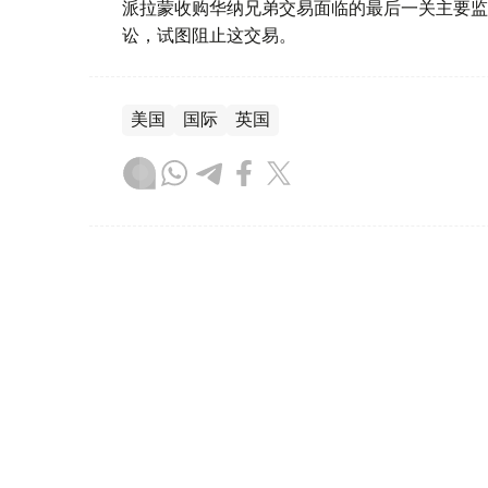
派拉蒙收购华纳兄弟交易面临的最后一关主要监
讼，试图阻止这交易。
美国
国际
英国
木合塔尔 哈力木拉
编译
10:44, 07 8月 2026
乌兹别克斯坦首颗卫星在中国