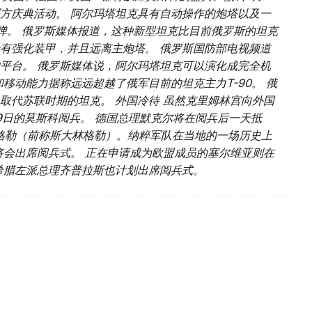
方庆典活动。 阿尔玛塔坦克具有自动操作的炮塔以及一
炮弹。 俄罗斯媒体报道，这种新型坦克比目前俄罗斯的坦克
有强化装甲，并且远离主炮塔。 俄罗斯国防部电视频道
平台。 俄罗斯媒体说，阿尔玛塔坦克可以演化成完全机
移动能力据称远远超越了俄军目前的坦克主力T-90。 俄
，取代苏联时期的坦克。 外国冷待 虽然克里姆林宫向外国
9日的莫斯科阅兵。 德国总理默克尔将在阅兵后一天抵
加格勒（前称斯大林格勒）。纳粹军队在当地的一场历史上
将会出席阅兵式。 正在申请成为欧盟成员的塞尔维亚则在
希腊左派总理齐普拉斯也计划出席阅兵式。