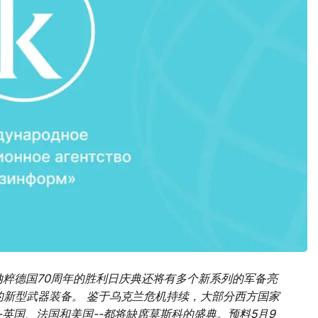
纳粹德国70周年的胜利日庆典还将有多个新系列的军备亮
的新型武器装备。 鉴于乌克兰危机持续，大部分西方国家
-英国、法国和美国--都将缺席莫斯科的盛典。预料5月9