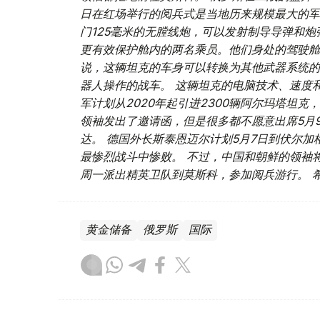
日在红场举行的阅兵式是当地历来规模最大的军
门125毫米的无膛线炮，可以发射制导导弹和
更有效保护舱内的两名乘员。他们身处的驾驶舱
说，这辆坦克的车身可以转换为其他武器系统的
器人操作的战车。 这辆坦克的电脑技术、速度和
军计划从2020年起引进2300辆阿尔玛塔坦克
领袖发出了邀请函，但是很多都不愿意出席5月
达。 德国外长斯泰恩迈尔计划5月7日到伏尔
最惨烈战斗中惨败。 不过，中国和朝鲜的领袖
周一派出精英卫队到莫斯科，参加阅兵游行。 
黄金储备
俄罗斯
国际