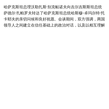
哈萨克斯坦总理沃勒扎斯·别克帖诺夫向吉尔吉斯斯坦总统
萨德尔·扎帕罗夫转达了哈萨克斯坦总统哈斯穆-卓玛尔特·托
卡耶夫的亲切问候和良好祝愿。会谈期间，双方强调，两国
领导人之间建立在信任基础上的政治对话，以及以相互理解
为基础的同盟关系，为双边关系进一步发展发挥着重要作
用。过去5年，哈萨克斯坦与吉尔吉斯斯坦双边贸易额增长
一倍，达到22亿美元。
Photo credit: primeminister.kz