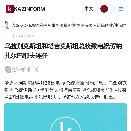
中文
KAZINFORM
热
选举-2026
总统府
任免
事件
国情咨文
跨里海国际运输路线/中间走
点:
20:00, 28 4月 2015
乌兹别克斯坦和塔吉克斯坦总统致电祝贺纳
扎尔巴耶夫连任
哈通社阿斯塔纳4月28日电 据总统府新闻局消息，乌兹别克
斯坦总统伊斯兰•卡里莫夫和塔吉克斯坦总统埃莫马利•拉赫
蒙27日致电纳扎尔巴耶夫，祝贺他在总统大选中胜出。