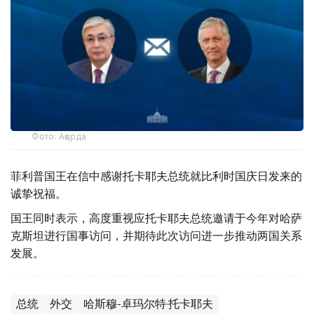
Фото: Ақорда
菲利普国王在信中感谢托卡耶夫总统就比利时国庆日发来的
诚挚祝福。
国王同时表示，高度重视应托卡耶夫总统邀请于今年对哈萨
克斯坦进行国事访问，并期待此次访问进一步推动两国关系
发展。
总统
外交
哈斯穆-卓玛尔特·托卡耶夫