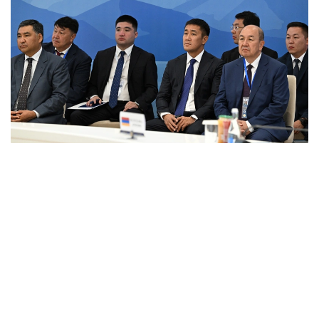
Фото: primeminister.kz
本次欧亚政府间理事会会议最终签署了六项文件。其中包括
《欧亚经济联盟货物电子贸易协定》。该协定的实施将有助
于推动电子商务快速发展，拓展企业合作空间，并为各方进
入伙伴国市场创造更加有利的条件。此外，会议还签署了关
于相互承认欧亚经济联盟成员国科学学术头衔相关文件的协
议，并通过了关于进一步发展合作的一系列决议。
据悉，下一次欧亚政府间理事会会议将于10月1日至2日在白