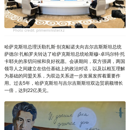
Photo credit: primeminister.kz
哈萨克斯坦总理沃勒扎斯·别克帖诺夫向吉尔吉斯斯坦总统
萨德尔·扎帕罗夫转达了哈萨克斯坦总统哈斯穆-卓玛尔特·托
卡耶夫的亲切问候和良好祝愿。会谈期间，双方强调，两国
领导人之间建立在信任基础上的政治对话，以及以相互理解
为基础的同盟关系，为双边关系进一步发展发挥着重要作
用。过去5年，哈萨克斯坦与吉尔吉斯斯坦双边贸易额增长
一倍，达到22亿美元。