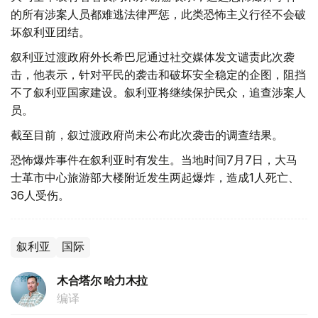
的所有涉案人员都难逃法律严惩，此类恐怖主义行径不会破
坏叙利亚团结。
叙利亚过渡政府外长希巴尼通过社交媒体发文谴责此次袭
击，他表示，针对平民的袭击和破坏安全稳定的企图，阻挡
不了叙利亚国家建设。叙利亚将继续保护民众，追查涉案人
员。
截至目前，叙过渡政府尚未公布此次袭击的调查结果。
恐怖爆炸事件在叙利亚时有发生。当地时间7月7日，大马
士革市中心旅游部大楼附近发生两起爆炸，造成1人死亡、
36人受伤。
叙利亚
国际
木合塔尔 哈力木拉
编译