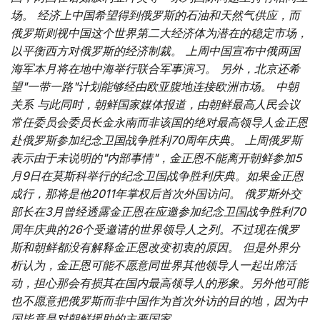
场。 经济上中国希望得到俄罗斯的石油和天然气供应，而
俄罗斯则视中国这个世界第二大经济体为潜在的稳定市场，
以平衡西方对俄罗斯的经济制裁。
上周中国宣布中俄两国
海军本月将在地中海举行联合军事演习。 另外，北京还希
望"一带一路"计划能够经由欧亚腹地连接欧洲市场。 中朝
关系 与此同时，朝鲜国家媒体报道，由朝鲜最高人民会议
常任委员会委员长金永南而非该国的绝对最高领导人金正恩
赴俄罗斯参加纪念卫国战争胜利70周年庆典。 上周俄罗斯
表示由于未说明的"内部事情"，金正恩不能离开朝鲜参加5
月9日在莫斯科举行的纪念卫国战争胜利庆典。如果金正恩
成行，那将是他2011年掌权后首次外国访问。 俄罗斯外交
部长在3月曾经透露金正恩在应邀参加纪念卫国战争胜利70
周年庆典的26个受邀请的世界领导人之列。不过现在俄罗
斯和朝鲜都没有解释金正恩改变初衷的原因。 但是外界分
析认为，金正恩可能不愿意同世界其他领导人一起出席活
动，担心那会有损其在国内最高领导人的形象。另外他可能
也不愿意把俄罗斯而非中国作为首次外访的目的地，因为中
国毕竟是对朝鲜援助的主要国家。