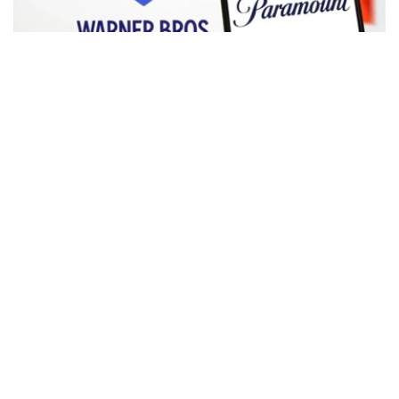
Фото: Аnadolu
根据路透社报道，英国政府表示，在派拉蒙强化了对节目编
排和新闻供给的保证后，政府将不对该交易进行干预。
此前，尽管该交易已获美国和中国等多地监管机构的批准，
但英国政府曾在6月份表示，倾向于对该交易进行干预，并
可能对其发起公共利益调查。
政府指出，派拉蒙天舞首席执行官埃里森（David Ellison）
所提供的保证，已解决英国文化、媒体和体育大臣南迪
（Lisa Nandy）的担忧，这些保证将转化为具有法律约束
力的承诺。
政府指出，派拉蒙已同意，合并后集团在英国的有线电视和
点播服务将保留各自独立的编辑自主权。
政府补充称，派拉蒙旗下的英国“第五频道”（Channel 5）