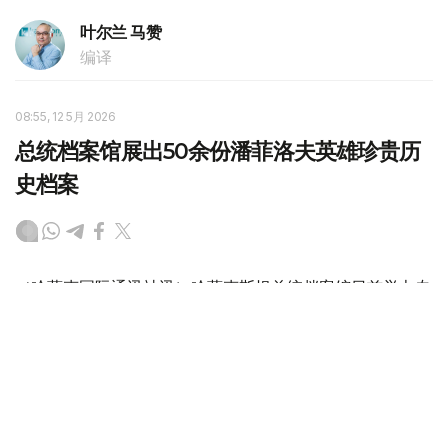
叶尔兰 马赞
编译
08:55, 12 5月 2026
总统档案馆展出50余份潘菲洛夫英雄珍贵历
史档案
（哈萨克国际通讯社讯）哈萨克斯坦总统档案馆日前举办专
题展览，展出50余份与潘菲洛夫英雄事迹相关的珍贵历史
档案。此次展览通过大量原始史料，再现了316步兵师在卫
国战争期间的战斗历程。