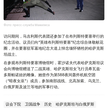
Фото: пресс-служба Мажилиса
访问期间，马吉利斯代表团还参加了在布列斯特要塞举行的
纪念活动。议员们向“英雄布列斯特要塞”纪念综合体敬献花
圈，并在要塞驻军墓地纪念大道上悼念缅怀牺牲的哈萨克斯
坦战士。
在参观布列斯特要塞博物馆时，霍沙诺夫代表哈萨克斯坦议
会向博物馆赠送了二战英雄、哈萨克斯坦女飞行员希瓦兹·
多斯帕诺娃的雕像。她曾作为第588夜间轰炸机航空团
（“暗夜女巫”）成员，参加南部战线、北高加索、乌克兰、
白俄罗斯及波兰等地的军事行动。
议会下院
卫国战争
历史
哈萨克斯坦与白俄罗斯