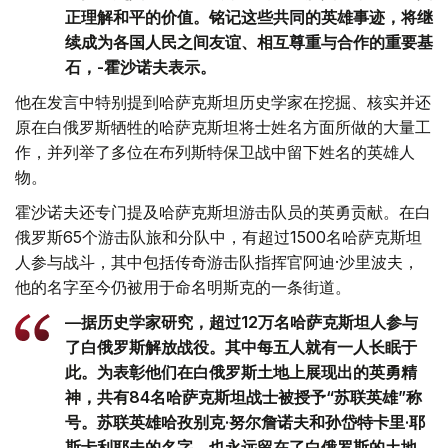
正理解和平的价值。铭记这些共同的英雄事迹，将继
续成为各国人民之间友谊、相互尊重与合作的重要基
石，-霍沙诺夫表示。
他在发言中特别提到哈萨克斯坦历史学家在挖掘、核实并还
原在白俄罗斯牺牲的哈萨克斯坦将士姓名方面所做的大量工
作，并列举了多位在布列斯特保卫战中留下姓名的英雄人
物。
霍沙诺夫还专门提及哈萨克斯坦游击队员的英勇贡献。在白
俄罗斯65个游击队旅和分队中，有超过1500名哈萨克斯坦
人参与战斗，其中包括传奇游击队指挥官阿迪·沙里波夫，
他的名字至今仍被用于命名明斯克的一条街道。
—据历史学家研究，超过12万名哈萨克斯坦人参与
了白俄罗斯解放战役。其中每五人就有一人长眠于
此。为表彰他们在白俄罗斯土地上展现出的英勇精
神，共有84名哈萨克斯坦战士被授予“苏联英雄”称
号。苏联英雄哈孜别克·努尔詹诺夫和孙岱特卡里·耶
斯卡利耶夫的名字，也永远留在了白俄罗斯的土地