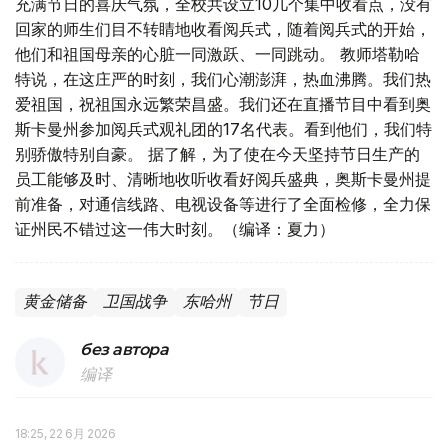
充满节日的喜庆气氛，全校共设立10几个集中收看点，没有
回家的师生们目不转睛地收看阅兵式，随着阅兵式的开始，
他们和祖国母亲的心脏一同激跃、一同跳动。 教师塔勒哈
特说，在这庄严的时刻，我们心潮澎湃，热血沸腾。我们热
爱祖国，祝祖国永远繁荣昌盛。我们还在直播节目中看到奥
斯卡曼州参加阅兵式观礼团的17名代表。看到他们，我们特
别骄傲特别自豪。 据了解，为了使在今天坚持节日生产的
员工能够及时、清晰地收听收看好阅兵盛典，奥斯卡曼州提
前准备，对通信线路、电视设备等进行了全面检修，全力保
证州民不错过这一伟大时刻。（编译：夏力）
黄金储备
卫国战争
东哈州
节日
без автора
编译
18:25, 22 6月 2026