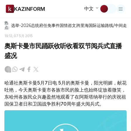
中文
KAZINFORM
热
选举-2026
总统府
任免
事件
国情咨文
跨里海国际运输路线/中间走
点:
19:12, 07 5月 2015
奥斯卡曼市民踊跃收听收看双节阅兵式直播
盛况
哈通社奥斯卡曼5月7日电 5月的奥斯卡曼，阳光明媚，献花
吐艳，今天奥斯卡曼市各族市民的脸上也始终绽放着微笑，
东哈州各族民众兴趣盈然地观看了在阿斯塔纳举行的庆祝祖
国保卫者日和卫国战争胜利70周年盛大阅兵式。