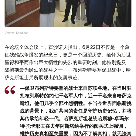
Фото: Мәжіліс
在论坛全体会议上，霍沙诺夫指出，6月22日不仅是一个象
征残酷战争爆发的纪念日，更是一个回望历史、缅怀为后世
赢得和平而作出巨大牺牲的先烈的重要时刻。他特别提及二
战初期最为惨烈的战斗之一——布列斯特要塞保卫战中，哈
萨克斯坦士兵所展现出的英勇事迹。
—保卫布列斯特要塞的战士来自苏联各地。在当时驻
扎布列斯特的约七千名军人中，近一千名来自哈萨克
斯坦。他们几乎全部壮烈牺牲。在当今世界面临新挑
战的背景下，我们共同的责任是守护历史记忆，并将
其传承给年轻一代。哈萨克斯坦总统哈斯穆-卓玛尔
特·托卡耶夫在去年阿斯塔纳举行的阅兵式上强调，
维护历史真相至关重要，因为不了解真相，就无法真