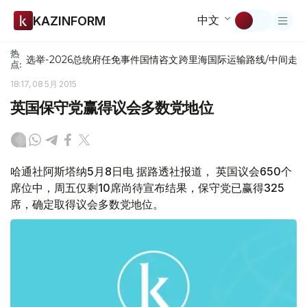
中文
KAZINFORM
热
选举-2026
总统府
任免
事件
国情咨文
跨里海国际运输路线/中间走
点:
18:17, 08 5月 2015
英国保守党赢得议会多数党地位
哈通社阿斯塔纳5月8日电 据路透社报道， 英国议会650个
席位中，周五仅剩10席尚待宣布结果，保守党已赢得325
席，确定取得议会多数党地位。