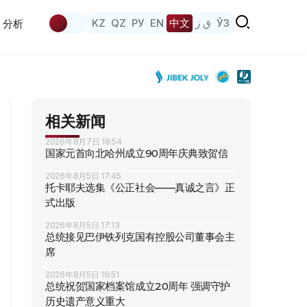
KZ
QZ
РУ
EN
中文
ق ز
ЎЗ
分析
相关新闻
2026年8月7日 18:54
国家元首向北哈州成立90周年庆典致贺信
2026年8月5日 17:45
托卡耶夫选集《公正社会——真诚之言》正
式出版
2026年8月5日 17:13
总统接见巴伊铁列克国有控股公司董事会主
席
2026年8月5日 16:51
总统祝贺国家档案馆成立20周年 强调守护
历史遗产意义重大