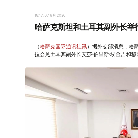
18:17, 07 8月 2026
哈萨克斯坦和土耳其副外长举
（
哈萨克国际通讯社讯
）据外交部消息，哈萨
拉会见土耳其副外长艾莎·伯里斯·埃金吉和穆