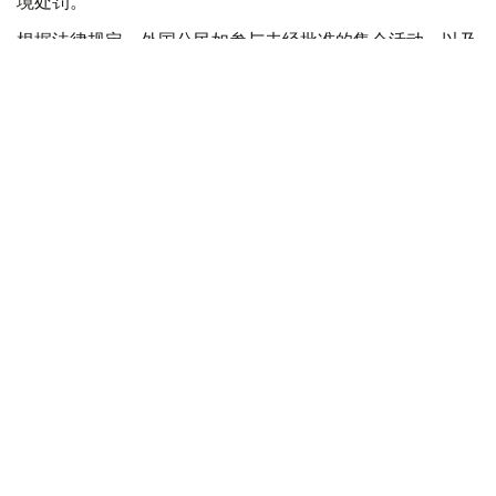
境处罚。
根据法律规定，外国公民如参与未经批准的集会活动，以及
实施拒不服从执法人员、轻微流氓行为、妨碍道路交通、歧
视行为、在边境地区拒不服从管理等行政违法行为，均可能
面临被驱逐出境。
此外，涉及极端主义活动和传播被禁止信息的部分违法行
为，也被纳入适用范围，包括侮辱宗教象征、煽动仇恨或敌
意、展示极端主义或纳粹标志、传播极端主义材料，以及利
用媒体传播危险信息等。
新法律还规定，具有未撤销或未消除刑事犯罪记录的外国公
民，将被拒绝获得俄罗斯国籍、临时居留许可或永久居留许
可。如相关证件此前已获签发，一旦发现申请人存在未消除
的犯罪记录，有关证件将被撤销。
与此同时，俄罗斯还提高了对违反移民管理规定行为的处罚
力度，包括非法入境、违反居留规定、外国公民非法就业以
及非法雇佣外国劳动力等行为的罚款标准。