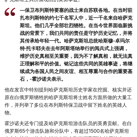
—保卫布列斯特要塞的战士来自苏联各地。在当时驻
扎布列斯特的约七千名军人中，近一千名来自哈萨克
斯坦。他们几乎全部壮烈牺牲。在当今世界面临新挑
战的背景下，我们共同的责任是守护历史记忆，并将
其传承给年轻一代。哈萨克斯坦总统哈斯穆-卓玛尔
特·托卡耶夫在去年阿斯塔纳举行的阅兵式上强调，
维护历史真相至关重要，因为不了解真相，就无法真
正理解和平的价值。铭记这些共同的英雄事迹，将继
续成为各国人民之间友谊、相互尊重与合作的重要基
石，-霍沙诺夫表示。
他在发言中特别提到哈萨克斯坦历史学家在挖掘、核实并还
原在白俄罗斯牺牲的哈萨克斯坦将士姓名方面所做的大量工
作，并列举了多位在布列斯特保卫战中留下姓名的英雄人
物。
霍沙诺夫还专门提及哈萨克斯坦游击队员的英勇贡献。在白
俄罗斯65个游击队旅和分队中，有超过1500名哈萨克斯坦