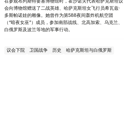
在参观布列斯特要塞博物馆时，霍沙诺夫代表哈萨克斯坦议
会向博物馆赠送了二战英雄、哈萨克斯坦女飞行员希瓦兹·
多斯帕诺娃的雕像。她曾作为第588夜间轰炸机航空团
（“暗夜女巫”）成员，参加南部战线、北高加索、乌克兰、
白俄罗斯及波兰等地的军事行动。
议会下院
卫国战争
历史
哈萨克斯坦与白俄罗斯
叶尔兰 马赞
编译
08:55, 12 5月 2026
总统档案馆展出50余份潘菲洛夫英雄珍贵历
史档案