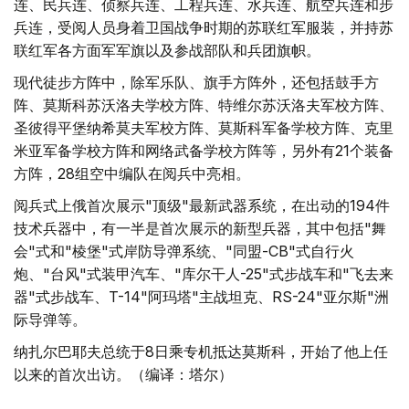
连、民兵连、侦察兵连、工程兵连、水兵连、航空兵连和步
兵连，受阅人员身着卫国战争时期的苏联红军服装，并持苏
联红军各方面军军旗以及参战部队和兵团旗帜。
现代徒步方阵中，除军乐队、旗手方阵外，还包括鼓手方
阵、莫斯科苏沃洛夫学校方阵、特维尔苏沃洛夫军校方阵、
圣彼得平堡纳希莫夫军校方阵、莫斯科军备学校方阵、克里
米亚军备学校方阵和网络武备学校方阵等，另外有21个装备
方阵，28组空中编队在阅兵中亮相。
阅兵式上俄首次展示"顶级"最新武器系统，在出动的194件
技术兵器中，有一半是首次展示的新型兵器，其中包括"舞
会"式和"棱堡"式岸防导弹系统、"同盟-CB"式自行火
炮、"台风"式装甲汽车、"库尔干人-25"式步战车和"飞去来
器"式步战车、T-14"阿玛塔"主战坦克、RS-24"亚尔斯"洲
际导弹等。
纳扎尔巴耶夫总统于8日乘专机抵达莫斯科，开始了他上任
以来的首次出访。（编译：塔尔）