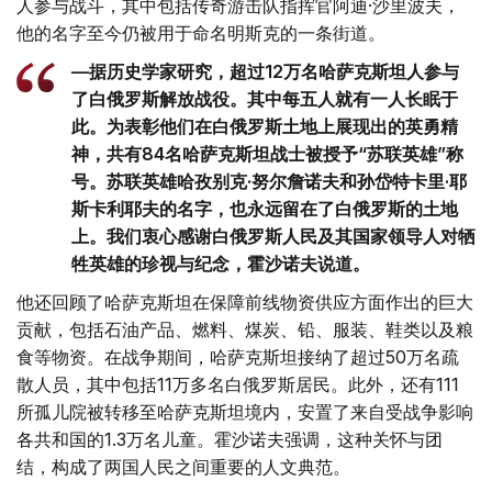
人参与战斗，其中包括传奇游击队指挥官阿迪·沙里波夫，
他的名字至今仍被用于命名明斯克的一条街道。
—据历史学家研究，超过12万名哈萨克斯坦人参与
了白俄罗斯解放战役。其中每五人就有一人长眠于
此。为表彰他们在白俄罗斯土地上展现出的英勇精
神，共有84名哈萨克斯坦战士被授予“苏联英雄”称
号。苏联英雄哈孜别克·努尔詹诺夫和孙岱特卡里·耶
斯卡利耶夫的名字，也永远留在了白俄罗斯的土地
上。我们衷心感谢白俄罗斯人民及其国家领导人对牺
牲英雄的珍视与纪念，霍沙诺夫说道。
他还回顾了哈萨克斯坦在保障前线物资供应方面作出的巨大
贡献，包括石油产品、燃料、煤炭、铅、服装、鞋类以及粮
食等物资。在战争期间，哈萨克斯坦接纳了超过50万名疏
散人员，其中包括11万多名白俄罗斯居民。此外，还有111
所孤儿院被转移至哈萨克斯坦境内，安置了来自受战争影响
各共和国的1.3万名儿童。霍沙诺夫强调，这种关怀与团
结，构成了两国人民之间重要的人文典范。