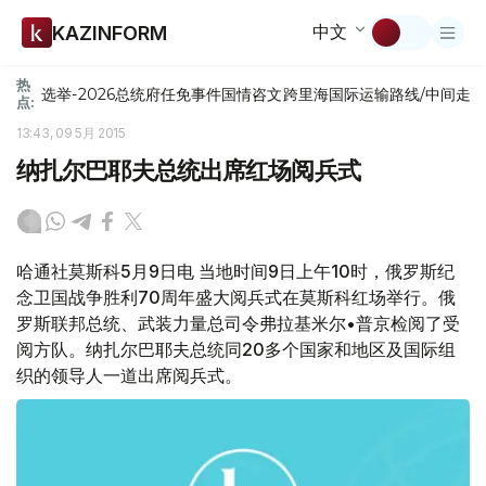
中文
KAZINFORM
热
选举-2026
总统府
任免
事件
国情咨文
跨里海国际运输路线/中间走
点:
13:43, 09 5月 2015
纳扎尔巴耶夫总统出席红场阅兵式
哈通社莫斯科5月9日电 当地时间9日上午10时，俄罗斯纪
念卫国战争胜利70周年盛大阅兵式在莫斯科红场举行。俄
罗斯联邦总统、武装力量总司令弗拉基米尔•普京检阅了受
阅方队。纳扎尔巴耶夫总统同20多个国家和地区及国际组
织的领导人一道出席阅兵式。