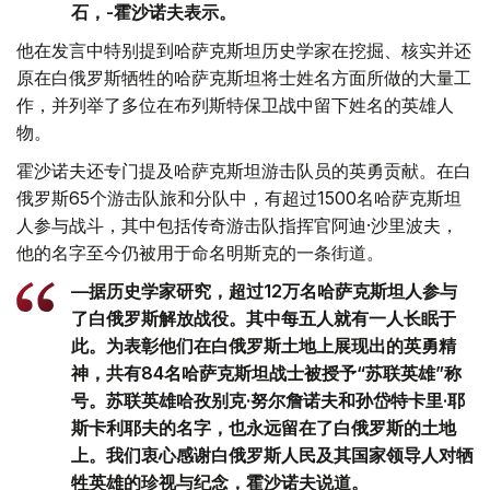
石，-霍沙诺夫表示。
他在发言中特别提到哈萨克斯坦历史学家在挖掘、核实并还
原在白俄罗斯牺牲的哈萨克斯坦将士姓名方面所做的大量工
作，并列举了多位在布列斯特保卫战中留下姓名的英雄人
物。
霍沙诺夫还专门提及哈萨克斯坦游击队员的英勇贡献。在白
俄罗斯65个游击队旅和分队中，有超过1500名哈萨克斯坦
人参与战斗，其中包括传奇游击队指挥官阿迪·沙里波夫，
他的名字至今仍被用于命名明斯克的一条街道。
—据历史学家研究，超过12万名哈萨克斯坦人参与
了白俄罗斯解放战役。其中每五人就有一人长眠于
此。为表彰他们在白俄罗斯土地上展现出的英勇精
神，共有84名哈萨克斯坦战士被授予“苏联英雄”称
号。苏联英雄哈孜别克·努尔詹诺夫和孙岱特卡里·耶
斯卡利耶夫的名字，也永远留在了白俄罗斯的土地
上。我们衷心感谢白俄罗斯人民及其国家领导人对牺
牲英雄的珍视与纪念，霍沙诺夫说道。