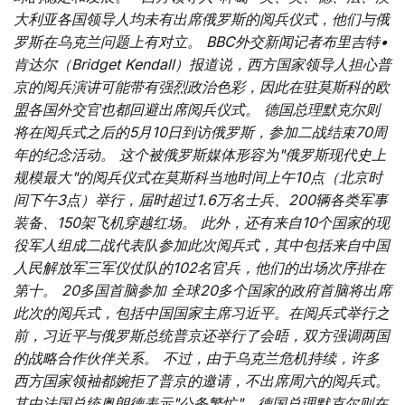
大利亚各国领导人均未有出席俄罗斯的阅兵仪式，他们与俄
罗斯在乌克兰问题上有对立。 BBC外交新闻记者布里吉特•
肯达尔（Bridget Kendall）报道说，西方国家领导人担心普
京的阅兵演讲可能带有强烈政治色彩，因此在驻莫斯科的欧
盟各国外交官也都回避出席阅兵仪式。 德国总理默克尔则
将在阅兵式之后的5月10日到访俄罗斯，参加二战结束70周
年的纪念活动。 这个被俄罗斯媒体形容为"俄罗斯现代史上
规模最大"的阅兵仪式在莫斯科当地时间上午10点（北京时
间下午3点）举行，届时超过1.6万名士兵、200辆各类军事
装备、150架飞机穿越红场。 此外，还有来自10个国家的现
役军人组成二战代表队参加此次阅兵式，其中包括来自中国
人民解放军三军仪仗队的102名官兵，他们的出场次序排在
第十。
20多国首脑参加 全球20多个国家的政府首脑将出席
此次的阅兵式，包括中国国家主席习近平。在阅兵式举行之
前，习近平与俄罗斯总统普京还举行了会晤，双方强调两国
的战略合作伙伴关系。 不过，由于乌克兰危机持续，许多
西方国家领袖都婉拒了普京的邀请，不出席周六的阅兵式。
其中法国总统奥朗德表示"公务繁忙"，德国总理默克尔则在