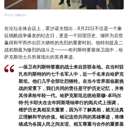
Фото: Мәжіліс
在论坛全体会议上，霍沙诺夫指出，6月22日不仅是一个象
征残酷战争爆发的纪念日，更是一个回望历史、缅怀为后世
赢得和平而作出巨大牺牲的先烈的重要时刻。他特别提及二
战初期最为惨烈的战斗之一——布列斯特要塞保卫战中，哈
萨克斯坦士兵所展现出的英勇事迹。
—保卫布列斯特要塞的战士来自苏联各地。在当时驻
扎布列斯特的约七千名军人中，近一千名来自哈萨克
斯坦。他们几乎全部壮烈牺牲。在当今世界面临新挑
战的背景下，我们共同的责任是守护历史记忆，并将
其传承给年轻一代。哈萨克斯坦总统哈斯穆-卓玛尔
特·托卡耶夫在去年阿斯塔纳举行的阅兵式上强调，
维护历史真相至关重要，因为不了解真相，就无法真
正理解和平的价值。铭记这些共同的英雄事迹，将继
续成为各国人民之间友谊、相互尊重与合作的重要基