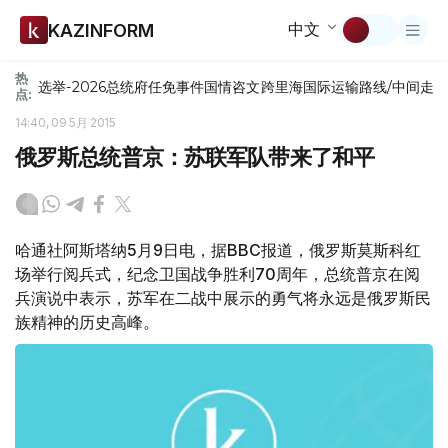
中文
KAZINFORM
热
选举-2026
总统府
任免
事件
国情咨文
跨里海国际运输路线/中间走
点:
14:40, 09 5月 2015
俄罗斯总统普京：苏联军队带来了和平
哈通社阿斯塔纳5月9日电，据BBC报道，俄罗斯莫斯科红
场举行阅兵式，纪念卫国战争胜利70周年，总统普京在阅
兵演说中表示，苏军在二战中展示的勇气将永远是俄罗斯民
族精神的历史高峰。