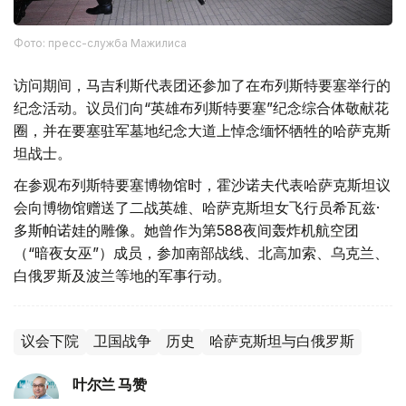
Фото: пресс-служба Мажилиса
访问期间，马吉利斯代表团还参加了在布列斯特要塞举行的
纪念活动。议员们向“英雄布列斯特要塞”纪念综合体敬献花
圈，并在要塞驻军墓地纪念大道上悼念缅怀牺牲的哈萨克斯
坦战士。
在参观布列斯特要塞博物馆时，霍沙诺夫代表哈萨克斯坦议
会向博物馆赠送了二战英雄、哈萨克斯坦女飞行员希瓦兹·
多斯帕诺娃的雕像。她曾作为第588夜间轰炸机航空团
（“暗夜女巫”）成员，参加南部战线、北高加索、乌克兰、
白俄罗斯及波兰等地的军事行动。
议会下院
卫国战争
历史
哈萨克斯坦与白俄罗斯
叶尔兰 马赞