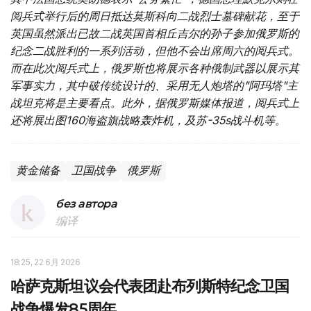
阅兵式举行后的周日抵达莫斯科向二战烈士墓碑献花，至于
英国虽然派出已故二战英国首相丘吉尔的孙子参加俄罗斯的
纪念二战胜利的一系列活动，但他不会出席周六的阅兵式。
而在此次阅兵式上，俄罗斯也将展示各种俄制武器以展示其
军事实力，其中破传统设计的、采用无人炮塔的"阿玛塔"主
战坦克将是主要看点。此外，据俄罗斯媒体报道，阅兵式上
还将展出图160海盗旗战略轰炸机，及苏-35s战斗机等。
黄金储备
卫国战争
俄罗斯
без автора
编译
18:25, 22 6月 2026
哈萨克斯坦议会代表团赴布列斯特纪念卫国
战争爆发85周年