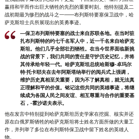
赢得和平而作出巨大牺牲的先烈的重要时刻。他特别提及二
战初期最为惨烈的战斗之一——布列斯特要塞保卫战中，哈
萨克斯坦士兵所展现出的英勇事迹。
—保卫布列斯特要塞的战士来自苏联各地。在当时驻
扎布列斯特的约七千名军人中，近一千名来自哈萨克
斯坦。他们几乎全部壮烈牺牲。在当今世界面临新挑
战的背景下，我们共同的责任是守护历史记忆，并将
其传承给年轻一代。哈萨克斯坦总统哈斯穆-卓玛尔
特·托卡耶夫在去年阿斯塔纳举行的阅兵式上强调，
维护历史真相至关重要，因为不了解真相，就无法真
正理解和平的价值。铭记这些共同的英雄事迹，将继
续成为各国人民之间友谊、相互尊重与合作的重要基
石，-霍沙诺夫表示。
他在发言中特别提到哈萨克斯坦历史学家在挖掘、核实并还
原在白俄罗斯牺牲的哈萨克斯坦将士姓名方面所做的大量工
作，并列举了多位在布列斯特保卫战中留下姓名的英雄人
物。