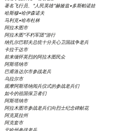
著名飞行员、"人民英雄"赫娅兹•多斯帕诺娃
哈斯穆•哈伊森诺夫
马利克•哈布杜林
阿拉木图市
阿拉木图"不朽军团"游行
纳扎尔巴耶夫总统十分关心卫国战争老兵
卡拉干达市
前来缅怀英烈的阿拉木图民众
阿斯塔纳市
巴甫洛达尔市参战老兵
乌拉尔市
观摩阿斯塔纳阅兵仪式的参战老兵们
如今的祖国保卫者们
阿斯塔纳市
阿拉木图市参战老兵们向烈士纪念碑献花
阿克莫拉州
阿克套市
北哈州参战老兵