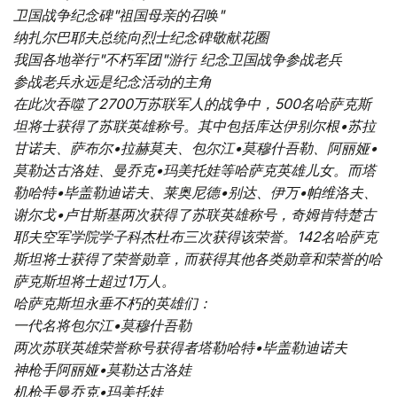
卫国战争纪念碑"祖国母亲的召唤"
纳扎尔巴耶夫总统向烈士纪念碑敬献花圈
我国各地举行"不朽军团"游行 纪念卫国战争参战老兵
参战老兵永远是纪念活动的主角
在此次吞噬了2700万苏联军人的战争中，500名哈萨克斯
坦将士获得了苏联英雄称号。其中包括库达伊别尔根•苏拉
甘诺夫、萨布尔•拉赫莫夫、包尔江•莫穆什吾勒、阿丽娅•
莫勒达古洛娃、曼乔克•玛美托娃等哈萨克英雄儿女。而塔
勒哈特•毕盖勒迪诺夫、莱奥尼德•别达、伊万•帕维洛夫、
谢尔戈•卢甘斯基两次获得了苏联英雄称号，奇姆肯特楚古
耶夫空军学院学子科杰杜布三次获得该荣誉。142名哈萨克
斯坦将士获得了荣誉勋章，而获得其他各类勋章和荣誉的哈
萨克斯坦将士超过1万人。
哈萨克斯坦永垂不朽的英雄们：
一代名将包尔江•莫穆什吾勒
两次苏联英雄荣誉称号获得者塔勒哈特•毕盖勒迪诺夫
神枪手阿丽娅•莫勒达古洛娃
机枪手曼乔克•玛美托娃