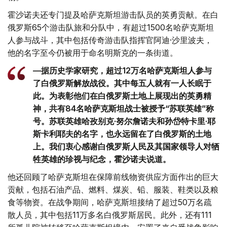
霍沙诺夫还专门提及哈萨克斯坦游击队员的英勇贡献。在白
俄罗斯65个游击队旅和分队中，有超过1500名哈萨克斯坦
人参与战斗，其中包括传奇游击队指挥官阿迪·沙里波夫，
他的名字至今仍被用于命名明斯克的一条街道。
—据历史学家研究，超过12万名哈萨克斯坦人参与
了白俄罗斯解放战役。其中每五人就有一人长眠于
此。为表彰他们在白俄罗斯土地上展现出的英勇精
神，共有84名哈萨克斯坦战士被授予“苏联英雄”称
号。苏联英雄哈孜别克·努尔詹诺夫和孙岱特卡里·耶
斯卡利耶夫的名字，也永远留在了白俄罗斯的土地
上。我们衷心感谢白俄罗斯人民及其国家领导人对牺
牲英雄的珍视与纪念，霍沙诺夫说道。
他还回顾了哈萨克斯坦在保障前线物资供应方面作出的巨大
贡献，包括石油产品、燃料、煤炭、铅、服装、鞋类以及粮
食等物资。在战争期间，哈萨克斯坦接纳了超过50万名疏
散人员，其中包括11万多名白俄罗斯居民。此外，还有111