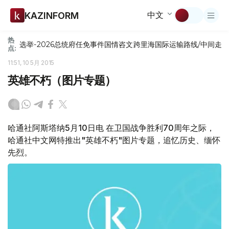
中文
KAZINFORM
热
选举-2026
总统府
任免
事件
国情咨文
跨里海国际运输路线/中间走
点:
11:51, 10 5月 2015
英雄不朽（图片专题）
哈通社阿斯塔纳5月10日电 在卫国战争胜利70周年之际，
哈通社中文网特推出"英雄不朽"图片专题，追忆历史、缅怀
先烈。