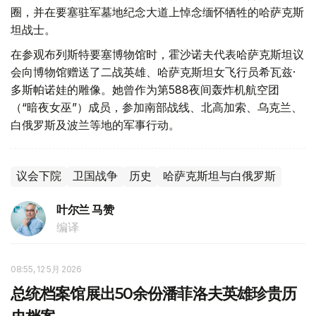
圈，并在要塞驻军墓地纪念大道上悼念缅怀牺牲的哈萨克斯
坦战士。
在参观布列斯特要塞博物馆时，霍沙诺夫代表哈萨克斯坦议
会向博物馆赠送了二战英雄、哈萨克斯坦女飞行员希瓦兹·
多斯帕诺娃的雕像。她曾作为第588夜间轰炸机航空团
（“暗夜女巫”）成员，参加南部战线、北高加索、乌克兰、
白俄罗斯及波兰等地的军事行动。
议会下院
卫国战争
历史
哈萨克斯坦与白俄罗斯
叶尔兰 马赞
编译
08:55, 12 5月 2026
总统档案馆展出50余份潘菲洛夫英雄珍贵历