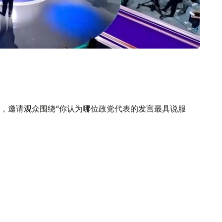
，邀请观众围绕“你认为哪位政党代表的发言最具说服
持率位居第一；“乡村党”获得17.58%的支持率，排名第