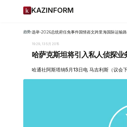
KAZINFORM
选举-2026
总统府
任免
事件
国情咨文
跨里海国际运输路
趋势:
19:29, 13 5月 2015
哈萨克斯坦将引入私人侦探业
哈通社阿斯塔纳5月13日电 马吉利斯（议