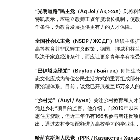
“光明道路”民主党（Aq Jol / Ақ жол）
则将科
特凯表示，应建立教师工资年度增长机制，使教
作条件，为教育发展提供更有力的人才保障。
全国社会民主党（NSDP / ЖСДП）
继续主张扩
高等教育并非民粹主义政策，德国、挪威和芬兰
取决于家庭经济条件，而应让更多青年享有接受
“巴伊塔克绿党”（Baytaq / Байтақ）
则把生
态文化应成为每位公民生活方式的重要组成部分
家治理体系。目前，该党已开展覆盖15万余人
“乡村党”（Auyl / Ауыл）
关注乡村教育和人才
凭赴乡村”项目的监督。他介绍，自2019年以来
惠住房贷款，但近三年仍有166名参与者违反
出，通过农村专项配额进入高校学习的毕业生，
哈萨克斯坦人民党（PPK / Қазақстан Халық