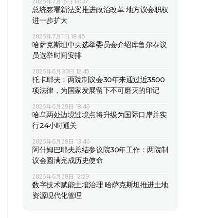
2026年7月15日 13:07
总统签署新法案推进政治改革 地方议会职权
进一步扩大
2026年7月1日 18:45
哈萨克斯坦中央选举委员会介绍库鲁尔泰议
员选举时间安排
2026年6月30日 12:45
托卡耶夫：两院制议会30年来通过近3500
项法律，为国家发展留下不可磨灭的印记
2026年6月29日 18:46
哈乌两处边境过境点将升级为国际口岸并实
行24小时通关
2026年6月29日 13:46
阿什姆巴耶夫总结参议院30年工作：两院制
议会圆满完成历史使命
2026年6月29日 12:29
数字技术赋能土壤治理 哈萨克斯坦推进土地
资源现代化管理