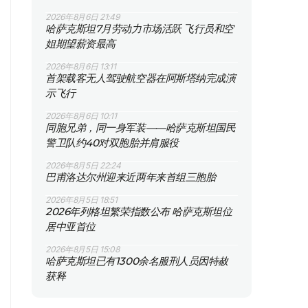
2026年8月6日 21:49
哈萨克斯坦7月劳动力市场活跃 飞行员和空
姐期望薪资最高
2026年8月6日 13:11
首架载客无人驾驶航空器在阿斯塔纳完成演
示飞行
2026年8月6日 10:11
同胞兄弟，同一身军装——哈萨克斯坦国民
警卫队约40对双胞胎并肩服役
2026年8月5日 22:24
巴甫洛达尔州迎来近两年来首组三胞胎
2026年8月5日 18:51
2026年列格坦繁荣指数公布 哈萨克斯坦位
居中亚首位
2026年8月5日 15:08
哈萨克斯坦已有1300余名服刑人员因特赦
获释