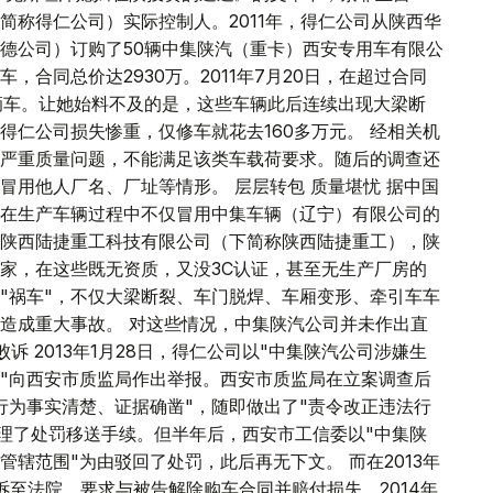
简称得仁公司）实际控制人。2011年，得仁公司从陕西华
德公司）订购了50辆中集陕汽（重卡）西安专用车有限公
合同总价达2930万。2011年7月20日，在超过合同
辆车。让她始料不及的是，这些车辆此后连续出现大梁断
得仁公司损失惨重，仅修车就花去160多万元。 经相关机
严重质量问题，不能满足该类车载荷要求。随后的调查还
冒用他人厂名、厂址等情形。 层层转包 质量堪忧 据中国
在生产车辆过程中不仅冒用中集车辆（辽宁）有限公司的
陕西陆捷重工科技有限公司（下简称陕西陆捷重工），陕
家，在这些既无资质，又没3C认证，甚至无生产厂房的
"祸车"，不仅大梁断裂、车门脱焊、车厢变形、牵引车车
造成重大事故。 对这些情况，中集陕汽公司并未作出直
诉 2013年1月28日，得仁公司以"中集陕汽公司涉嫌生
"向西安市质监局作出举报。西安市质监局在立案调查后
行为事实清楚、证据确凿"，随即做出了"责令改正违法行
办理了处罚移送手续。但半年后，西安市工信委以"中集陕
辖范围"为由驳回了处罚，此后再无下文。 而在2013年
诉至法院，要求与被告解除购车合同并赔付损失。2014年