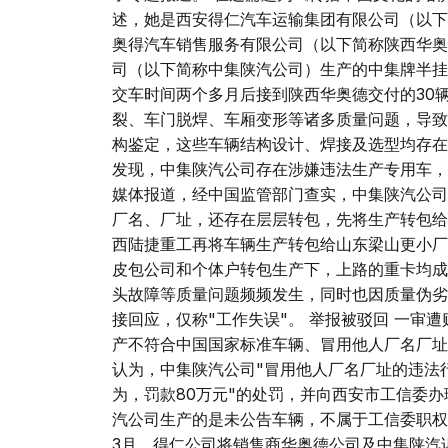
述，她是西安得仁汽车运输集团有限公司（以下
奥得汽车销售服务有限公司（以下简称陕西华奥
司（以下简称中集陕汽公司）生产的中集牌半挂车，
交车时间两个多月后接到陕西华奥德交付的30
裂、车门脱焊、车厢变形等诸多质量问题，导致
构鉴定，这些车辆结构设计、焊接及选型均存在
发现，中集陕汽公司存在涉嫌违法生产专用车，
媒体报道，经中国监管部门查实，中集陕汽公司
厂名、厂址，还存在层层转包，先将生产转包给
西陆捷重工再将车辆生产转包给山东梁山更小厂
皮包公司和个体户转包生产下，上路的重卡均成
头故障等质量问题频频发生，同时也因质量伪劣
接回应，仅称"工作失误"。 举报被驳回 一审遭败
产不符合中国国家标准车辆、冒用他人厂名厂址
认为，中集陕汽公司"冒用他人厂名厂址的违法
为，罚款80万元"的处罚，并向西安市工信委
汽公司生产的是未公告车辆，不属于工信委职权管
3月，得仁公司将销售商华奥德公司及中集陕汽