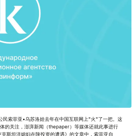
公民索菲亚•乌苏洛娃去年在中国互联网上"火"了一把。这
的关注，澎湃新闻（thepaper）等媒体还就此事进行
萨克斯坦洋媳妇在陕投资的遭遇》的文章中，索菲亚自