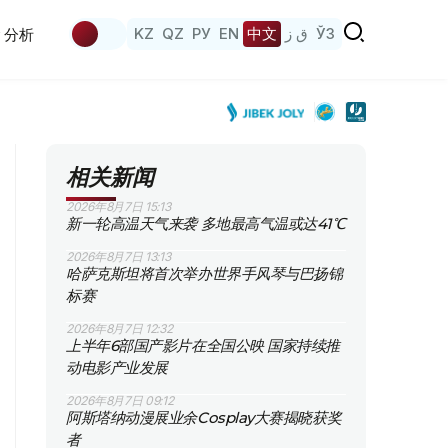
KZ
QZ
РУ
EN
中文
ق ز
ЎЗ
分析
相关新闻
2026年8月7日 15:13
新一轮高温天气来袭 多地最高气温或达41℃
2026年8月7日 13:13
哈萨克斯坦将首次举办世界手风琴与巴扬锦
标赛
2026年8月7日 12:32
上半年6部国产影片在全国公映 国家持续推
动电影产业发展
2026年8月7日 09:12
阿斯塔纳动漫展业余Cosplay大赛揭晓获奖
者