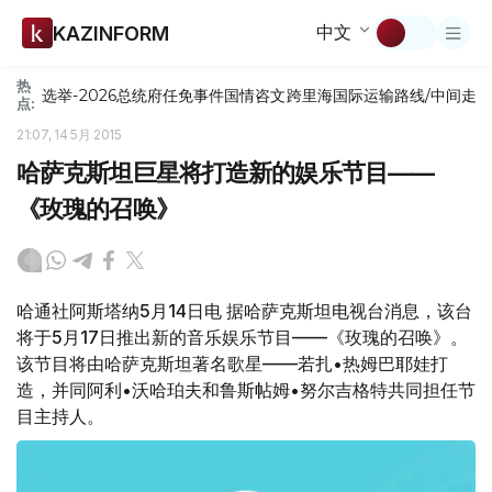
中文
KAZINFORM
热
选举-2026
总统府
任免
事件
国情咨文
跨里海国际运输路线/中间走
点:
21:07, 14 5月 2015
哈萨克斯坦巨星将打造新的娱乐节目——
《玫瑰的召唤》
哈通社阿斯塔纳5月14日电 据哈萨克斯坦电视台消息，该台
将于5月17日推出新的音乐娱乐节目——《玫瑰的召唤》。
该节目将由哈萨克斯坦著名歌星——若扎•热姆巴耶娃打
造，并同阿利•沃哈珀夫和鲁斯帖姆•努尔吉格特共同担任节
目主持人。