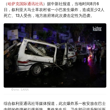
（
哈萨克国际通讯社讯
）据中新社报道，当地时间8月6
日，叙利亚大马士革农村省一小巴发生爆炸，造成至少2人
死亡、13人受伤，地方政府将此次袭击定性为恐袭。
Фото: SANA
综合叙利亚通讯社等媒体报道，此次爆炸系一枚安放在巴士
内部的炸弹被引爆所致。事件发生后，卫生部已提升附近医