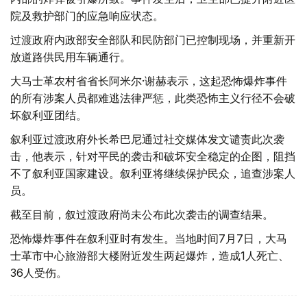
院及救护部门的应急响应状态。
过渡政府内政部安全部队和民防部门已控制现场，并重新开
放道路供民用车辆通行。
大马士革农村省省长阿米尔·谢赫表示，这起恐怖爆炸事件
的所有涉案人员都难逃法律严惩，此类恐怖主义行径不会破
坏叙利亚团结。
叙利亚过渡政府外长希巴尼通过社交媒体发文谴责此次袭
击，他表示，针对平民的袭击和破坏安全稳定的企图，阻挡
不了叙利亚国家建设。叙利亚将继续保护民众，追查涉案人
员。
截至目前，叙过渡政府尚未公布此次袭击的调查结果。
恐怖爆炸事件在叙利亚时有发生。当地时间7月7日，大马
士革市中心旅游部大楼附近发生两起爆炸，造成1人死亡、
36人受伤。