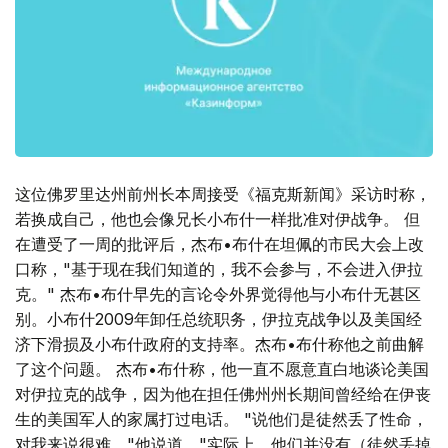
这位佛罗里达州前州长本周接受《福克斯新闻》采访时称，
若换成自己，他也会像兄长小布什一样批准对伊战争。 但
在遭受了一周的批评后，杰布•布什在坦佩的市民大会上改
口称，"基于现在我们知道的，我不会参与，不会进入伊拉
克。" 杰布•布什早先的言论令外界觉得他与小布什无甚区
别。小布什2009年卸任总统职务，伊拉克战争以及美国经
济下滑损及小布什政府的支持率。杰布•布什称他之前曲解
了这个问题。 杰布•布什称，他一直不愿意直白地谈论美国
对伊拉克的战争，因为他在担任佛州州长期间曾经给在伊丧
生的美国军人的家属打过电话。 "说他们是徒然丢了性命，
对我来说很难，"他说道。"实际上，他们并没有（徒然丢掉