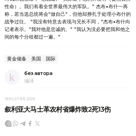
性命）。我们有着全世界最伟大的军队。" 杰布•布什一再
称，若当选总统将会"做自己"，但他却挣扎于处理小布什的
战争过往。 "我没有特意去表现与兄长不同，"杰布•布什向
记者表示。"我对他是忠诚的。" "我认为没必要把我和他之
间的每个分歧都过一遍。"
黄金储备
美国
国际
без автора
编译
19:51, 07 8月 2026
叙利亚大马士革农村省爆炸致2死13伤