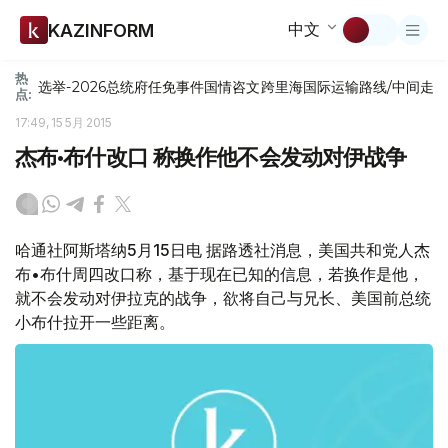
中文
KAZINFORM
热
选举-2026
总统府
任免
事件
国情咨文
跨里海国际运输路线/中间走
点:
17:49, 15 5月 2015
杰布•布什改口 称换作他不会发动对伊战争
哈通社阿斯塔纳5月15日电 据路透社消息，美国共和党人杰
布•布什周四改口称，基于现在已知的信息，若换作是他，
就不会发动对伊拉克的战争，欲将自己与兄长、美国前总统
小布什拉开一些距离。