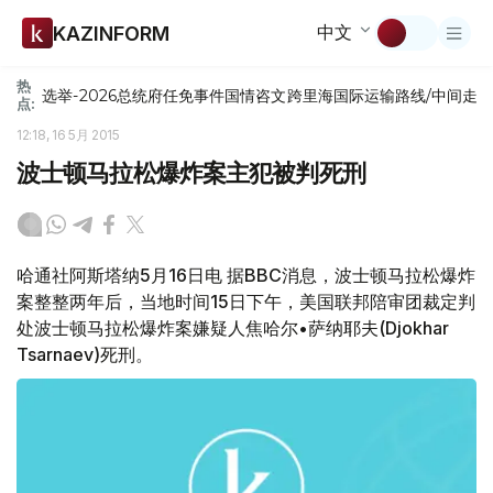
中文
KAZINFORM
热
选举-2026
总统府
任免
事件
国情咨文
跨里海国际运输路线/中间走
点:
12:18, 16 5月 2015
波士顿马拉松爆炸案主犯被判死刑
哈通社阿斯塔纳5月16日电 据BBC消息，波士顿马拉松爆炸
案整整两年后，当地时间15日下午，美国联邦陪审团裁定判
处波士顿马拉松爆炸案嫌疑人焦哈尔•萨纳耶夫(Djokhar
Tsarnaev)死刑。