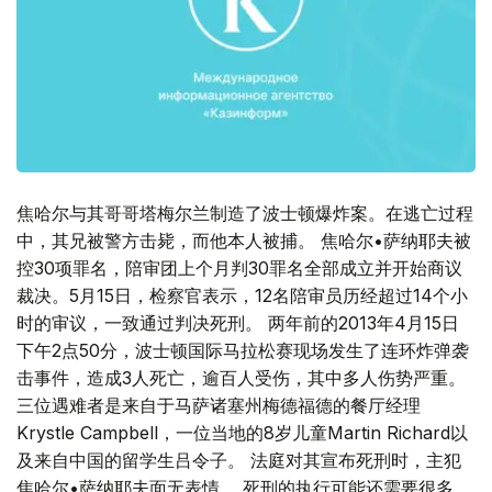
焦哈尔与其哥哥塔梅尔兰制造了波士顿爆炸案。在逃亡过程
中，其兄被警方击毙，而他本人被捕。 焦哈尔•萨纳耶夫被
控30项罪名，陪审团上个月判30罪名全部成立并开始商议
裁决。5月15日，检察官表示，12名陪审员历经超过14个小
时的审议，一致通过判决死刑。 两年前的2013年4月15日
下午2点50分，波士顿国际马拉松赛现场发生了连环炸弹袭
击事件，造成3人死亡，逾百人受伤，其中多人伤势严重。
三位遇难者是来自于马萨诸塞州梅德福德的餐厅经理
Krystle Campbell，一位当地的8岁儿童Martin Richard以
及来自中国的留学生吕令子。 法庭对其宣布死刑时，主犯
焦哈尔•萨纳耶夫面无表情。 死刑的执行可能还需要很多