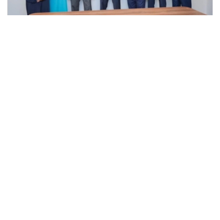
Фото: gov.kz
亚利桑那大学代表团、北哈萨克斯坦大学校长以及哈萨克斯
坦旅游和体育部副部长出席会谈。北哈萨克斯坦大学目前正
与亚利桑那大学开展战略合作项目。
双方围绕高等教育、科研和创新合作现状及未来发展前景进
行了讨论，重点涉及高层次人才培养、联合教育项目、科研
合作、学术交流、技术转移以及科研成果商业化等议题。
努尔别克表示，与亚利桑那大学的合作是哈萨克斯坦国际高
校合作最成功的案例之一，对提升高等教育质量、增强国家
科研实力具有重要意义。
会谈还重点讨论了旅游教育发展问题。双方与旅游和体育部
副部长共同研究了位于突厥斯坦市的国际旅游与酒店管理大
学未来发展方向。