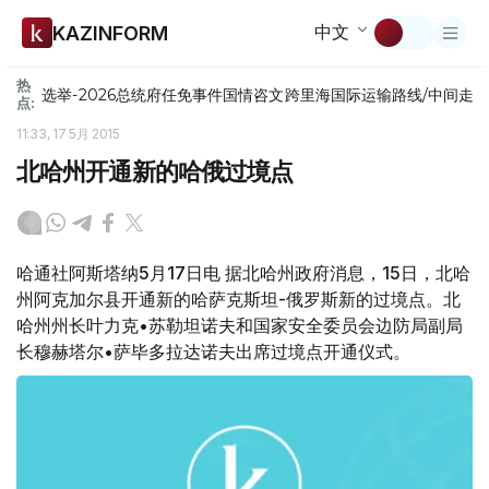
中文
KAZINFORM
热
选举-2026
总统府
任免
事件
国情咨文
跨里海国际运输路线/中间走
点:
11:33, 17 5月 2015
北哈州开通新的哈俄过境点
哈通社阿斯塔纳5月17日电 据北哈州政府消息，15日，北哈
州阿克加尔县开通新的哈萨克斯坦-俄罗斯新的过境点。北
哈州州长叶力克•苏勒坦诺夫和国家安全委员会边防局副局
长穆赫塔尔•萨毕多拉达诺夫出席过境点开通仪式。