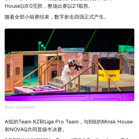
House以6:0完胜，整场比赛以2:1取胜。
随着全部小组赛结束，数字射击四强正式产生。
Фото: Kazinform
A组的Team KZ和Liga Pro Team，与B组的Minsk House
和NOVAQ共同晋级半决赛。