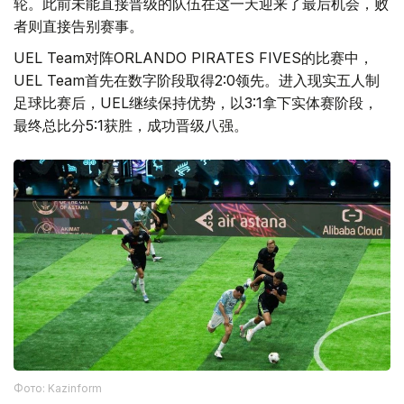
轮。此前未能直接晋级的队伍在这一天迎来了最后机会，败
者则直接告别赛事。
UEL Team对阵ORLANDO PIRATES FIVES的比赛中，
UEL Team首先在数字阶段取得2:0领先。进入现实五人制
足球比赛后，UEL继续保持优势，以3:1拿下实体赛阶段，
最终总比分5:1获胜，成功晋级八强。
Фото: Kazinform