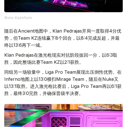
Фото: Kazinform
随后在Ancient地图中，Klan Pedrajas开局一度取得4分优
势，但Team KZ连续赢下8个回合，以8:4完成反超，并最
终以13:6再下一城。
Klan Pedrajas在激光枪现实对抗阶段扳回一分，以6:3取
胜，因此整场比赛Team KZ以2:1获胜。
同组另一场较量中，Liga Pro Team展现出压倒性优势。在
Inferno地图上以13:0横扫Mirage Team，随后在Nuke又
以13:1取胜。进入激光枪比赛后，Liga Pro Team再以6:1获
胜，最终3:0完胜，并确保晋级半决赛。