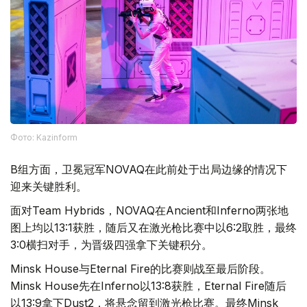
Фото: Kazinform
B组方面，卫冕冠军NOVAQ在此前处于出局边缘的情况下
迎来关键胜利。
面对Team Hybrids，NOVAQ在Ancient和Inferno两张地
图上均以13:1获胜，随后又在激光枪比赛中以6:2取胜，最终
3:0横扫对手，为晋级四强拿下关键积分。
Minsk House与Eternal Fire的比赛则战至最后阶段。
Minsk House先在Inferno以13:8获胜，Eternal Fire随后
以13:9拿下Dust2，将悬念留到激光枪比赛。最终Minsk