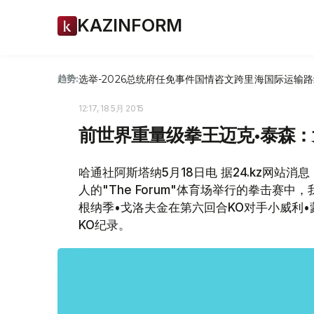
KAZINFORM
选举-2026
总统府
任免
事件
国情咨文
跨里海国际运输路
趋势:
12:17, 18 5月 2015
前世界重量级拳王迈克•泰森
哈通社阿斯塔纳5月18日电 据24.kz网站消
人的"The Forum"体育场举行的拳击赛中
根纳季•戈洛夫金在第六回合KO对手小威利
KO纪录。