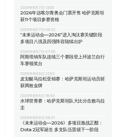
2026年8月7日 13:55
2026年达喀尔青奥会门票开售 哈萨克斯坦
获11个项目参赛资格
2026年8月7日 09:32
“未来运动会—2026”进入淘汰赛关键阶段
多项目八强及四强阵容陆续出炉
2026年8月7日 07:56
阿斯塔纳车队连续三个赛段登上环波兰自行
车赛领奖台
2026年8月6日 22:53
皮划艇马拉松亚锦赛：哈萨克斯坦运动员斩
获两枚金牌
2026年8月6日 18:40
水球世青赛：哈萨克斯坦队大比分击败乌拉
圭
2026年8月6日 09:31
《未来运动会—2026》多项目激战正酣：
Dota 2冠军诞生 多支队伍晋级下一阶段