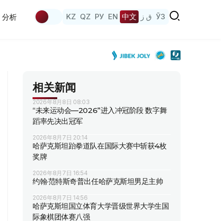
KZ
QZ
РУ
EN
中文
ق ز
ЎЗ
分析
相关新闻
2026年8月8日 08:03
“未来运动会—2026”进入冲冠阶段 数字舞
蹈率先决出冠军
2026年8月7日 20:14
哈萨克斯坦跆拳道队在国际大赛中斩获4枚
奖牌
2026年8月7日 16:54
约翰·范特斯奇普出任哈萨克斯坦男足主帅
2026年8月7日 14:56
哈萨克斯坦国立体育大学晋级世界大学生国
际象棋团体赛八强