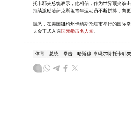
托卡耶夫总统表示，他相信，作为世界顶尖拳击
持续激励哈萨克斯坦青年运动员不断拼搏，向更
据悉，在美国纽约州卡纳斯托塔市举行的国际拳
夫金正式入选
国际拳击名人堂
。
体育
总统
拳击
哈斯穆-卓玛尔特·托卡耶
叶尔兰 马赞
编译
11:12, 15 6月 2026