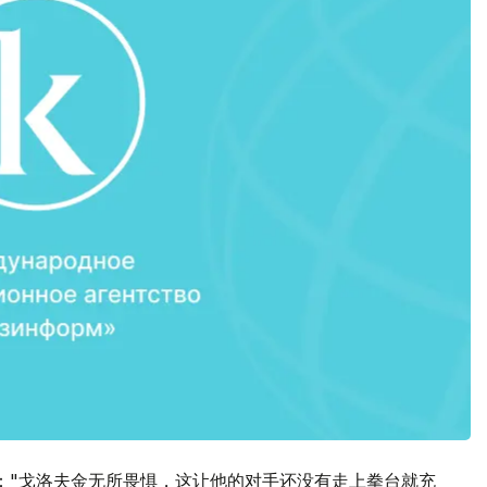
："戈洛夫金无所畏惧，这让他的对手还没有走上拳台就充