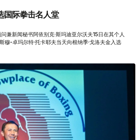
选国际拳击名人堂
问兼新闻秘书阿依别克·斯玛迪亚尔沃夫15日在其个人
哈斯穆-卓玛尔特·托卡耶夫当天向根纳季·戈洛夫金入选