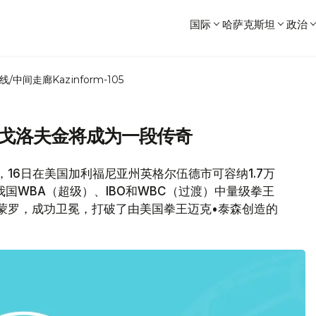
国际
哈萨克斯坦
政治
线/中间走廊
Kazinform-105
：戈洛夫金将成为一段传奇
息，16日在美国加利福尼亚州英格尔伍德市可容纳1.7万
，我国WBA（超级）、IBO和WBC（过渡）中量级拳王
•蒙罗，成功卫冕，打破了由美国拳王迈克•泰森创造的