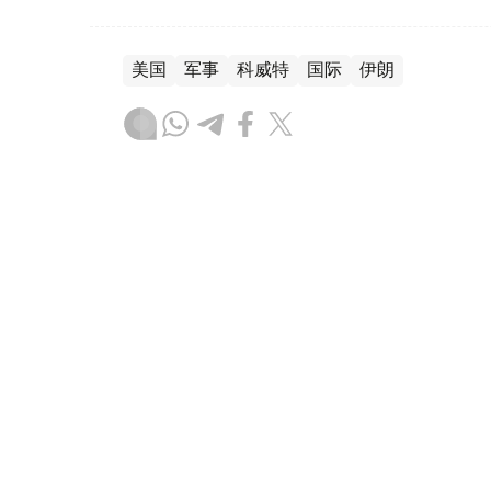
美国
军事
科威特
国际
伊朗
木合塔尔 木拉提
编译
13:41, 29 7月 2026
哈萨克斯坦狙击手以优异成绩
（
哈萨克国际通讯社讯
）哈萨克斯坦武装部
哈诺夫三级军士长从中华人民共和国军事学