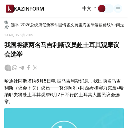
中文
KAZINFORM
热
选举-2026
总统府
任免
事件
国情咨文
跨里海国际运输路线/中间走
点:
19:40, 05 6月 2015
我国将派两名马吉利斯议员赴土耳其观摩议
会选举
哈通社阿斯塔纳6月5日电 据马吉利斯消息，我国两名马吉
利斯（议会下院）议员——努尔阿利•阿西姆和赛力克詹•哈
纳耶夫将赴土耳其观摩6月7日举行的土耳其大国民议会选
举。