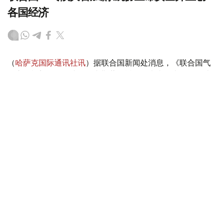
各国经济
（
哈萨克国际通讯社讯
）据联合国新闻处消息，《联合国气
候变化框架公约》执行秘书斯蒂尔近日发表声明表示，全球
各地由气候变化驱动的灾害正在加剧，威胁生命安全并重创
各国经济。他警告说，“气候警报正从四面八方传来，响彻
云霄”。