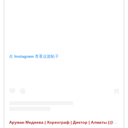
在 Instagram 查看这篇帖子
Аружан Медиева | Хореограф | Диктор | Алматы (@aruvibezz) 分享的帖子