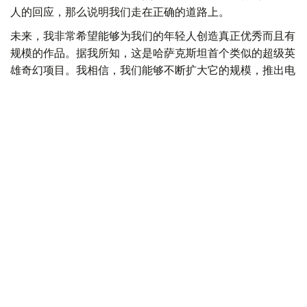
人的回应，那么说明我们走在正确的道路上。
未来，我非常希望能够为我们的年轻人创造真正优秀而且有
规模的作品。据我所知，这是哈萨克斯坦首个类似的超级英
雄奇幻项目。我相信，我们能够不断扩大它的规模，推出电
子游戏、漫画和系列影视作品。
我自己非常喜欢动漫文化。正是因为动漫，我开始了解日
本。
所以，我也希望把Tengrida塑造成这样的角色——让其他国
家的人因为她而开始了解哈萨克斯坦，了解游牧民族和突厥
语民族。
我希望Tengrida能够成为一名文化大使。