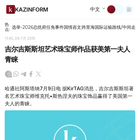
中文
KAZINFORM
热
选举-2026
总统府
任免
事件
国情咨文
跨里海国际运输路线/中间走
点:
11:45, 09 7月 2015
吉尔吉斯斯坦艺术珠宝师作品获美第一夫人
青睐
哈通社阿斯塔纳7月9日电 据KirTAG消息，吉尔吉斯斯坦著
名艺术珠宝师维克托•斯热涅夫的珠宝饰品赢得了美国第一
夫人的青睐。